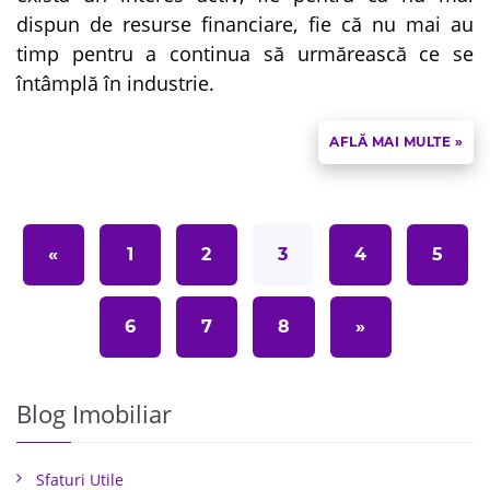
dispun de resurse financiare, fie că nu mai au
timp pentru a continua să urmărească ce se
întâmplă în industrie.
AFLĂ MAI MULTE »
«
1
2
3
4
5
6
7
8
»
Blog Imobiliar
Sfaturi Utile