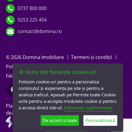
0737 800 000
0253 225 454
contact@domina.ro
© 2026 Domina Imobiliare
Termeni și condiții
Politica de confidențialitate
Politica de cookies
🍪 Acest site folosește cookie-uri!
FAQ
A.N.P.C.
Newsletter
Folosim cookie-uri pentru a personaliza
conținutul și experiența pe site și pentru a
analiza traficul. Apasati pe Permite toate Cookie-
urile pentru a accepta modulele cookie și pentru
Platformă software
a accesa direct site-ul.
Informații suplimentare
dezvoltată de
De acord cu toate
Personalizează
0737 800 000