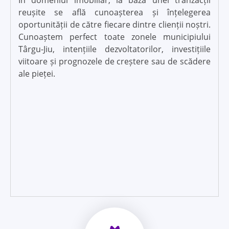
În domeniul imobiliar, la baza unei tranzacții
reușite se află cunoașterea și înțelegerea
oportunității de către fiecare dintre clienții noștri.
Cunoaștem perfect toate zonele municipiului
Târgu-Jiu, intențiile dezvoltatorilor, investițiile
viitoare și prognozele de creștere sau de scădere
ale pieței.