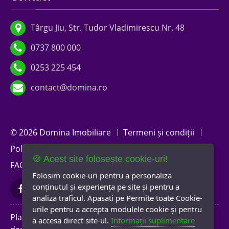
Târgu Jiu, Str. Tudor Vladimirescu Nr. 48
0737 800 000
0253 225 454
contact@domina.ro
© 2026 Domina Imobiliare
Termeni și condiții
Politica de confidențialitate
Politica de cookies
🍪 Acest site folosește cookie-uri!
FAQ
A.N.P.C.
Newsletter
Folosim cookie-uri pentru a personaliza
conținutul și experiența pe site și pentru a
analiza traficul. Apasati pe Permite toate Cookie-
urile pentru a accepta modulele cookie și pentru
Platformă software
a accesa direct site-ul.
Informații suplimentare