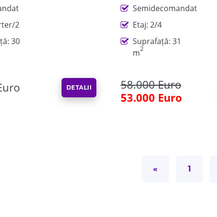
ndat
Semidecomandat
rter/2
Etaj: 2/4
ță: 30
Suprafață: 31
2
m
58.000 Euro
Euro
DETALII
53.000 Euro
«
1