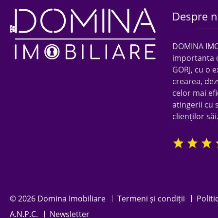
Despre n
DOMINA IMOBI
importanta 
GORJ, cu o e
crearea, dez
celor mai efi
atingerii cu 
clienţilor săi
© 2026 Domina Imobiliare
Termeni și condiții
Politi
A.N.P.C.
Newsletter