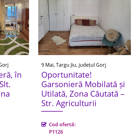
Gorj
9 Mai, Targu Jiu, județul Gorj
ră, în
Oportunitate!
Slt.
Garsonieră Mobilată și
ona
Utilată, Zona Căutată –
Str. Agriculturii
Cod ofertă:
P1126