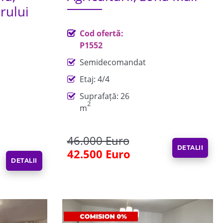
rului
Cod ofertă:
P1552
Semidecomandat
Etaj: 4/4
Suprafață: 26
2
m
46.000 Euro
DETALII
42.500 Euro
DETALII