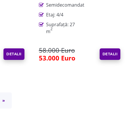
Semidecomandat
Etaj: 4/4
Suprafață: 27
2
m
58.000 Euro
DETALII
DETALII
53.000 Euro
»