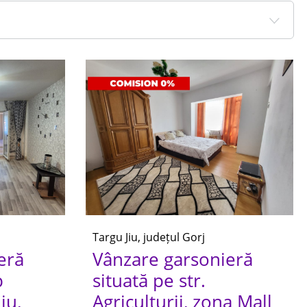
Targu Jiu, județul Gorj
eră
Vânzare garsonieră
p
situată pe str.
iu,
Agriculturii, zona Mall