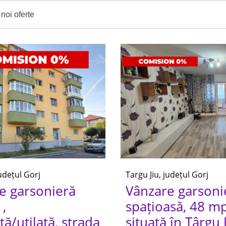
noi oferte
județul Gorj
Targu Jiu, județul Gorj
e garsonieră
Vânzare garsoni
1,
spațioasă, 48 m
ă/utilată, strada
situată în Târgu J