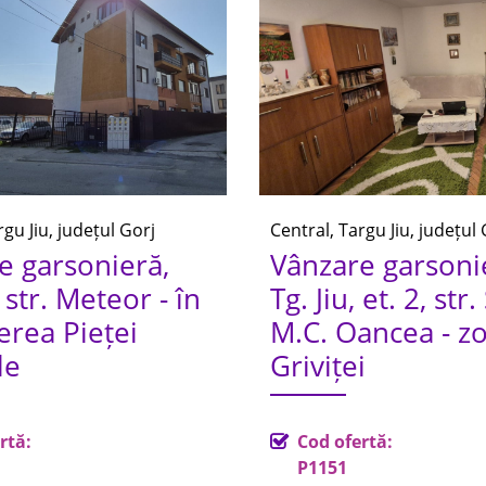
rgu Jiu, județul Gorj
Central, Targu Jiu, județul 
e garsonieră,
Vânzare garsonie
 str. Meteor - în
Tg. Jiu, et. 2, str. 
erea Pieței
M.C. Oancea - z
le
Griviței
rtă:
Cod ofertă:
P1151