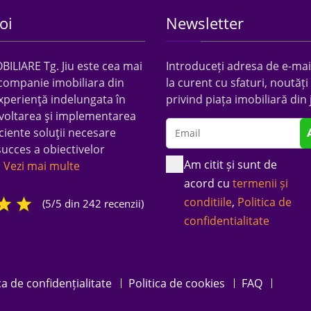
oi
Newsletter
LIARE Tg. Jiu este cea mai
Introduceți adresa de e-mail
companie imobiliara din
la curent cu sfaturi, noutăți 
xperienţă indelungata în
privind piața imobiliară din 
voltarea şi implementarea
ciente soluţii necesare
succes a obiectivelor
Am citit și sunt de
.
Vezi mai multe
acord cu
termenii și
conditiile
,
Politica de
(5/5 din 242 recenzii)
confidentialitate
ca de confidențialitate
Politica de cookies
FAQ