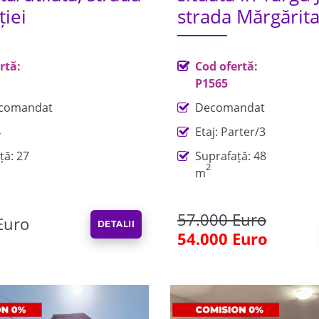
ției
strada Mărgărita
rtă:
Cod ofertă:
P1565
comandat
Decomandat
4
Etaj: Parter/3
ță: 27
Suprafață: 48
2
m
57.000 Euro
Euro
DETALII
54.000 Euro