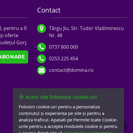
Contact
, pentru a fi
Târgu Jiu, Str. Tudor Vladimirescu
și oferte
Nr. 48
județul Gorj.
0737 800 000
0253 225 454
contact@domina.ro
🍪 Acest site folosește cookie-uri!
Folosim cookie-uri pentru a personaliza
conținutul și experiența pe site și pentru a
analiza traficul. Apasati pe Permite toate Cookie-
urile pentru a accepta modulele cookie și pentru
a accesa direct site-ul.
Informații suplimentare