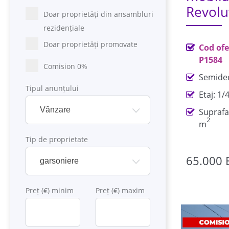
Revolu
Doar proprietăți din ansambluri
rezidențiale
Doar proprietăți promovate
Cod ofe
P1584
Comision 0%
Semide
Tipul anunțului
Etaj: 1/
Vânzare
Suprafa
2
m
Tip de proprietate
65.000 
garsoniere
Preț (€) minim
Preț (€) maxim