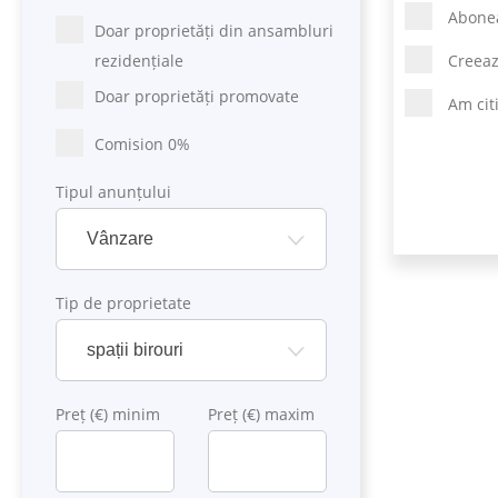
Abonea
Doar proprietăți din ansambluri
rezidențiale
Creeaz
Doar proprietăți promovate
Am cit
Comision 0%
Tipul anunțului
Vânzare
Tip de proprietate
spații birouri
Preț (€) minim
Preț (€) maxim