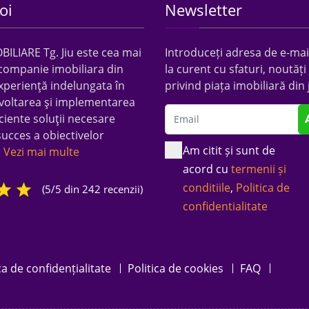
oi
Newsletter
LIARE Tg. Jiu este cea mai
Introduceți adresa de e-mail
companie imobiliara din
la curent cu sfaturi, noutăți 
xperienţă indelungata în
privind piața imobiliară din 
voltarea şi implementarea
ciente soluţii necesare
succes a obiectivelor
Am citit și sunt de
.
Vezi mai multe
acord cu
termenii și
conditiile
,
Politica de
(5/5 din 242 recenzii)
confidentialitate
ca de confidențialitate
Politica de cookies
FAQ