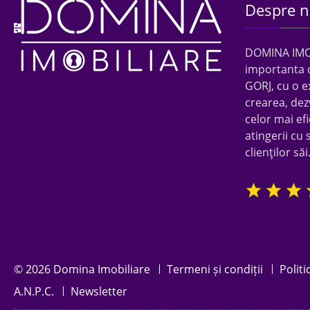
Despre n
DOMINA IMOBI
importanta 
GORJ, cu o e
crearea, dez
celor mai efi
atingerii cu 
clienţilor săi
© 2026 Domina Imobiliare
Termeni și condiții
Politi
A.N.P.C.
Newsletter