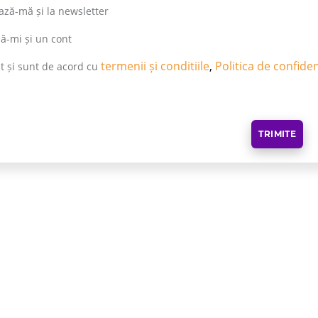
ză-mă și la newsletter
ă-mi și un cont
termenii și conditiile
,
Politica de confiden
it și sunt de acord cu