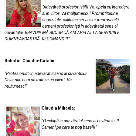
“Adevărați profesioniști!!! Voi apela cu încredere
și în viitor. Vă mulțumesc!!! Promptitudine,
seriozitate, calitatea serviciilor ireproșabilă…
oameni profesioniști în adevăratul sens al
cuvântului. BRAVO!!! MĂ BUCUR CĂ AM APELAT LA SERVICIILE
DUMNEAVOASTRĂ. RECOMAND!!!”
Bohatiel Claudiu-Catalin:
“Profesionisti in adevaratul sens al cuvantului!
Chiar stiu cum sa trateze un client. Va
multumesc!”
Claudia Mihaela:
“O echipă in adevăratul sens al cuvântului!!!
Oameni pe care te poți baza!!!”