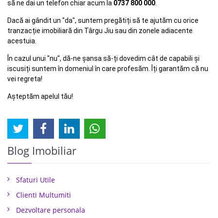
să ne dai un telefon chiar acum la
0737 800 000
.
Dacă ai gândit un "da", suntem pregătiți să te ajutăm cu orice
tranzacție imobiliară din Târgu Jiu sau din zonele adiacente
acestuia.
În cazul unui "nu", dă-ne șansa să-ți dovedim cât de capabili și
iscusiți suntem în domeniul în care profesăm. Îți garantăm că nu
vei regreta!
Așteptăm apelul tău!
Blog Imobiliar
Sfaturi Utile
Clienti Multumiti
Dezvoltare personala