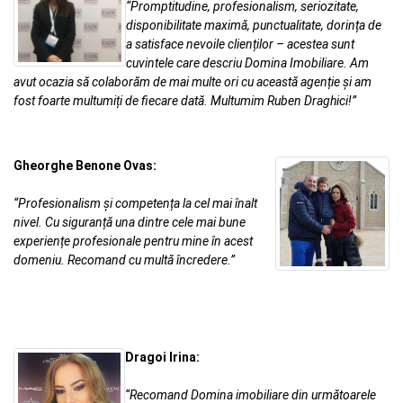
“Promptitudine, profesionalism, seriozitate,
disponibilitate maximă, punctualitate, dorința de
a satisface nevoile clienților – acestea sunt
cuvintele care d
escriu Domina Imobiliare. Am
avut ocazia să colaborăm de mai multe ori cu această agenție și am
fost foarte multumiți de fiecare dată. Multumim Ruben Draghici!”
Gheorghe Benone Ovas:
“Profesionalism și competența la cel mai înalt
nivel. Cu siguranță una dintre cele mai bune
experiențe profesionale pentru mine în acest
domeniu. Recomand cu multă încredere.”
Dragoi Irina:
“Recomand Domina imobiliare din următoarele