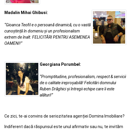
Madalin Mihai Ghibusi:
“Gioanca Teofil e o persoană dinamică, cu o vastă
cunoștință în domeniu și un profesionalism
extrem de înalt. FELICITĂRI PENTRU ASEMENEA
OAMENI!”
Georgiana Porumbel:
“Promptitudine, profesionalism, respect & servicii
de o calitate ireproșabilă! Felicitări domnului
Ruben Drăghici și întregii echipe care îi este
alături!”
Ce zici, te-ai convins de seriozitatea agenției Domina Imobiliare?
Indiferent dacă răspunsul este unul afirmativ sau nu, te invităm