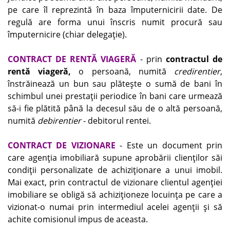
pe care îl reprezintă în baza împuternicirii date. De
regulă are forma unui înscris numit procură sau
împuternicire (chiar delegaţie).
CONTRACT DE RENTĂ VIAGERĂ
- prin
contractul de
rentă viageră,
o persoană, numită
credirentier
,
înstrăinează un bun sau plăteşte o sumă de bani în
schimbul unei prestaţii periodice în bani care urmează
să-i fie plătită până la decesul său de o altă persoană,
numită
debirentier
- debitorul rentei.
CONTRACT DE VIZIONARE
- Este un document prin
care agenţia imobiliară supune aprobării clienţilor săi
condiţii personalizate de achiziţionare a unui imobil.
Mai exact, prin contractul de vizionare clientul agenţiei
imobiliare se obligă să achiziţioneze locuinţa pe care a
vizionat-o numai prin intermediul acelei agenţii şi să
achite comisionul impus de aceasta.