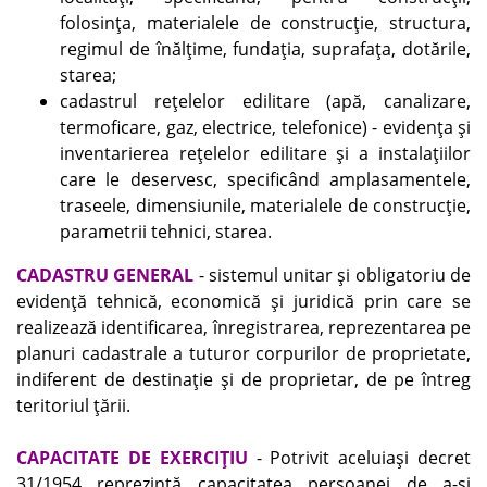
folosinţa, materialele de construcţie, structura,
regimul de înălţime, fundaţia, suprafaţa, dotările,
starea;
cadastrul reţelelor edilitare (apă, canalizare,
termoficare, gaz, electrice, telefonice) - evidenţa şi
inventarierea reţelelor edilitare şi a instalaţiilor
care le deservesc, specificând amplasamentele,
traseele, dimensiunile, materialele de construcţie,
parametrii tehnici, starea.
CADASTRU GENERAL
- sistemul unitar şi obligatoriu de
evidenţă tehnică, economică şi juridică prin care se
realizează identificarea, înregistrarea, reprezentarea pe
planuri cadastrale a tuturor corpurilor de proprietate,
indiferent de destinaţie şi de proprietar, de pe întreg
teritoriul ţării.
CAPACITATE DE EXERCIŢIU
- Potrivit aceluiaşi decret
31/1954 reprezintă capacitatea persoanei de a-şi