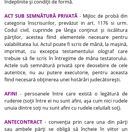
îndeplinite şi condiţii de formă.
ACT SUB SEMNĂTURĂ PRIVATĂ
- Mijloc de probă din
categoria înscrisurilor, prevăzut in art. 1176 si urm.
Codul civil, cuprinde pe lânga conţinut şi iscălitura
părţilor, acestea fiind elementele necesare pentru
valabilitatea lui. Actul poate fi scris de mână, la maşină,
imprimat, cu excepţia testamentului olograf care
trebuie să fie scris în întregime de mâna testatorului.
Actele sub semnătură privată spre deosebire de cele
autentice, nu au putere executorie, pentru aceasta
fiind necesară obţinerea unei hotărâri judecătoreşti.
AFINI
- persoanele între care există o legătură de
rudenie (soţii între ei nu sunt afini, aşa cum nici rudele
unuia dintre soţi nu sunt afini cu rudele celuilalt soţ).
ANTECONTRACT
- convenţia prin care una din părţi
sau ambele părţi se obligă să încheie în viitor un