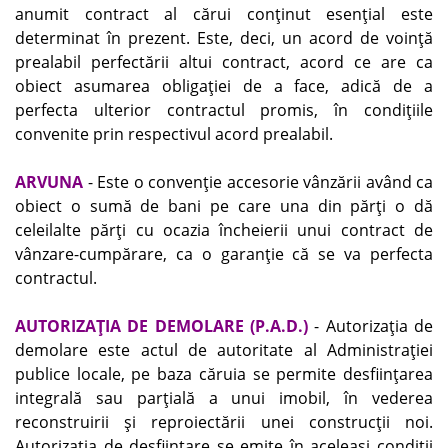
anumit contract al cărui conţinut esenţial este
determinat în prezent. Este, deci, un acord de voinţă
prealabil perfectării altui contract, acord ce are ca
obiect asumarea obligaţiei de a face, adică de a
perfecta ulterior contractul promis, în condiţiile
convenite prin respectivul acord prealabil.
ARVUNA
- Este o convenţie accesorie vânzării având ca
obiect o sumă de bani pe care una din părţi o dă
celeilalte părţi cu ocazia încheierii unui contract de
vânzare-cumpărare, ca o garanţie că se va perfecta
contractul.
AUTORIZAŢIA DE DEMOLARE (P.A.D.)
- Autorizaţia de
demolare este actul de autoritate al Administraţiei
publice locale, pe baza căruia se permite desfiinţarea
integrală sau parţială a unui imobil, în vederea
reconstruirii şi reproiectării unei construcţii noi.
Autorizaţia de desfiinţare se emite în aceleaşi condiţii