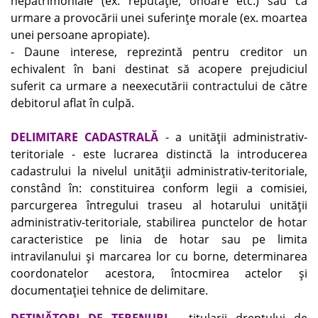
nepatrimoniale (ex. reputaţie, onoare etc.) sau ca
urmare a provocării unei suferinţe morale (ex. moartea
unei persoane apropiate).
- Daune interese, reprezintă pentru creditor un
echivalent în bani destinat să acopere prejudiciul
suferit ca urmare a neexecutării contractului de către
debitorul aflat în culpă.
DELIMITARE CADASTRALĂ
- a unităţii administrativ-
teritoriale - este lucrarea distinctă la introducerea
cadastrului la nivelul unităţii administrativ-teritoriale,
constând în: constituirea conform legii a comisiei,
parcurgerea întregului traseu al hotarului unităţii
administrativ-teritoriale, stabilirea punctelor de hotar
caracteristice pe linia de hotar sau pe limita
intravilanului şi marcarea lor cu borne, determinarea
coordonatelor acestora, întocmirea actelor şi
documentaţiei tehnice de delimitare.
DEŢINĂTORI DE TERENURI
- titularii dreptului de