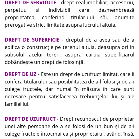
DREPT DE SERVITUTE
- drept real imobiliar, accesoriu,
perpetuu şi indivizibil care dezmembrează
proprietatea, conferind titularului său anumite
prerogative strict limitate asupra lucrului altuia.
DREPT DE SUPERFICIE
- dreptul de a avea sau de a
edifica o construcție pe terenul altuia, deasupra ori în
subsolul acelui teren, asupra căruia superficiarul
dobândește un drept de folosință.
DREPT DE UZ
- Este un drept de uzufruct limitat, care îi
conferă titularului său posibilitatea de a-l folosi şi de a-i
culege fructele, dar numai în măsura în care sunt
necesare pentru satisfacerea trebuinţelor lui şi ale
familiei lui.
DREPT DE UZUFRUCT
- Drept recunoscut de proprietar
unei alte persoane de a se folosi de un bun şi de a-i
culege fructele întocmai ca şi proprietarul, având, însă,