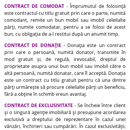
CONTRACT DE COMODAT
- Împrumutul de folosinţă
este contractul cu titlu gratuit prin care o parte, numită
comodant, remite un bun mobil sau imobil celeilalte
părţi, numite comodatar, pentru a se folosi de acest
bun, cu obligaţia de a-l restitui după un anumit timp.
CONTRACT DE DONAŢIE
- Donaţia este un contract
prin care o persoană, numită donator, transmite în
mod gratuit şi, de regulă, irevocabil, dreptul de
proprietate asupra unui bun mobil sau imobil către o
altă persoană, numită donatar, care îl acceptă. Donaţia
este un contract cu titlu gratuit pentru că una dintre
părţi urmăreşte să procure celeilalte părţi un beneficiu,
fără a obţine în schimb vreun avantaj.
CONTRACT DE EXCLUSIVITATE
- Se încheie între client
şi o singură agenţie imobiliară şi presupune acordarea
exclusivă a dreptului de reprezentare în cazul unei
vânzări, închirieri sau cumpărări. În cazul exclusivităţii,