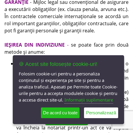
GARANŢIE
- Mijloc legal sau convenţional de asigurare
a executării obligaţiilor (ex. clauza penala, arvuna etc.).
În contractele comerciale internaţionale se acordă un
rol important garanţiilor, obligaţiilor contractuale, care
pot fi garanţii personale şi garanţii reale.
IEŞIREA DIN INDIVIZIUNE
-
se poate face prin două
metode şi anume:
prin simpla înţelegere între proprietari, cu o
🍪 Acest site folosește cookie-uri!
cădere de comun acord între aceştia privind
Folosim cookie-uri pentru a personaliza
partea fiecăruia ce-i va reveni în urma ieşirii din
conținutul și experiența pe site și pentru a
indiviziune.
analiza traficul. Apasati pe Permite toate Cookie-
- în acest caz, se va face o lotizare (dezmembrare)
urile pentru a accepta modulele cookie și pentru
după dorinţa coproprietarilor, iar după
a accesa direct site-ul.
Informații suplimentare
aprobarea de către ANCPI a dosarului de
dezmembrare, respectiv atribuirea numărului
De acord cu toate
Personalizează
0737 800 000
cadastral pentru fiecare lot de teren rezultat, se
va încheia la notariat printr-un act ce va stipula