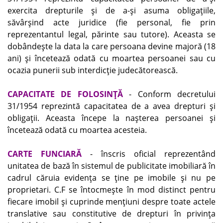
exercita drepturile şi de a-şi asuma obligaţiile,
săvârşind acte juridice (fie personal, fie prin
reprezentantul legal, părinte sau tutore). Aceasta se
dobândeşte la data la care persoana devine majoră (18
ani) şi încetează odată cu moartea persoanei sau cu
ocazia punerii sub interdicţie judecătorească.
CAPACITATE DE FOLOSINŢĂ
- Conform decretului
31/1954 reprezintă capacitatea de a avea drepturi şi
obligaţii. Aceasta începe la naşterea persoanei şi
încetează odată cu moartea acesteia.
CARTE FUNCIARĂ
- înscris oficial reprezentând
unitatea de bază în sistemul de publicitate imobiliară în
cadrul căruia evidenţa se ţine pe imobile şi nu pe
proprietari. C.F se întocmeşte în mod distinct pentru
fiecare imobil şi cuprinde menţiuni despre toate actele
translative sau constitutive de drepturi în privinţa