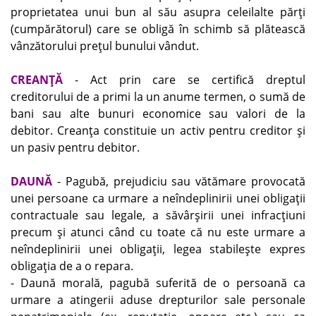
proprietatea unui bun al său asupra celeilalte părţi
(cumpărătorul) care se obligă în schimb să plătească
vânzătorului preţul bunului vândut.
CREANŢĂ
- Act prin care se certifică dreptul
creditorului de a primi la un anume termen, o sumă de
bani sau alte bunuri economice sau valori de la
debitor. Creanţa constituie un activ pentru creditor şi
un pasiv pentru debitor.
DAUNĂ
- Pagubă, prejudiciu sau vătămare provocată
unei persoane ca urmare a neîndeplinirii unei obligaţii
contractuale sau legale, a săvârşirii unei infracţiuni
precum şi atunci când cu toate că nu este urmare a
neîndeplinirii unei obligaţii, legea stabileşte expres
obligaţia de a o repara.
- Daună morală, pagubă suferită de o persoană ca
urmare a atingerii aduse drepturilor sale personale