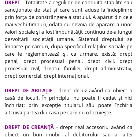
DREPT
- Totalitate a regulilor de conduită stabilite sau
sancţionate de stat şi care sunt aduse la îndeplinire
prin forţa de constrângere a statului. A apărut din cele
mai vechi timpuri, odată cu nevoia de apărare a unor
valori sociale şi a fost îmbunătăţit continuu de-a lungul
dezvoltării societăţii umane. Sistemul dreptului se
împarte pe ramuri, după specificul relaţiilor sociale pe
care le reglementează şi, ca urmare, există: drept
penal, drept procesual penal, drept civil, drept
procesual civil, dreptul familiei, drept administrativ,
drept comercial, drept internaţional.
DREPT DE ABITAŢIE
- drept de uz având ca obiect o
casă de locuit. În principiu, nu poate fi cedat şi nici
închiriat; prin excepţie titularul său poate închiria
altcuiva partea din casă pe care nu o locuieşte.
DREPT DE CREANŢĂ
- drept real accesoriu având ca
obiect un bun imobil al debitorului sau al altei