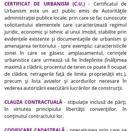
CERTIFICAT DE URBANISM (C.U.)
- Certificatul de
Urbanism este un act public emis de Autorităţile
administraţiei publice locale, prin care se fac cunoscute
solicitantului elementele care caracterizează regimul
juridic, economic şi tehnic al unui imobil, stabilite prin
evidenţele existente şi documentaţiile de urbanism şi
amenajarea teritoriului - spre exemplu: caracteristicile
zonei în care se găsesc amplasamentul, cerinţele
urbanistice care urmează să fie îndeplinite (înălţimea
maximă a clădirii, procentul de teren ce poate fi ocupat
de clădire, retragerile faţă de limita proprietăţii etc.),
precum şi lista avizelor şi acordurilor necesare în
vederea autorizării executării lucrărilor de construcţii.
CLAUZA CONTRACTUALĂ
- stipulaţie inclusă de părţi,
în virtutea principiului libertăţii convenţiilor, în
conţinutul contractului lor.
CODIFICARE CADASTRALĂ
-
operaţiunea prin care se