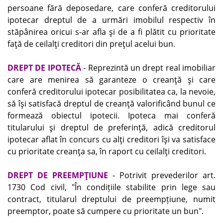
persoane fără deposedare, care conferă creditorului
ipotecar dreptul de a urmări imobilul respectiv în
stăpânirea oricui s-ar afla şi de a fi plătit cu prioritate
faţă de ceilalţi creditori din preţul acelui bun.
DREPT DE IPOTECĂ
- Reprezintă un drept real imobiliar
care are menirea să garanteze o creanţă şi care
conferă creditorului ipotecar posibilitatea ca, la nevoie,
să îşi satisfacă dreptul de creanţă valorificând bunul ce
formează obiectul ipotecii. Ipoteca mai conferă
titularului şi dreptul de preferinţă, adică creditorul
ipotecar aflat în concurs cu alţi creditori îşi va satisface
cu prioritate creanţa sa, în raport cu ceilalţi creditori.
DREPT DE PREEMPŢIUNE
- Potrivit prevederilor art.
1730 Cod civil, "În condițiile stabilite prin lege sau
contract, titularul dreptului de preempțiune, numit
preemptor, poate să cumpere cu prioritate un bun".