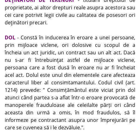
proprietate, ai altor drepturi reale asupra acestora sau
cei care potrivit legii civile au calitatea de posesori ori
deţinători precari.
DOL
- Constă în inducerea în eroare a unei persoane,
prin mijloace viclene, ori dolosive cu scopul de a
încheia un act juridic, un contract sau un alt act. Dacă
nu s-ar fi întrebuinţat astfel de mijloace viclene,
persoana care a fost dusă în eroare nu ar fi încheiat
acel act. Dolul este unul din elementele care afecteaza
caracterul liber al consimtamantului. Codul civil (art.
1214) prevede: " Consimțământul este viciat prin dol
atunci când partea s-a aflat într-o eroare provocată de
manoperele frauduloase ale celeilalte părți ori când
aceasta din urmă a omis, în mod fraudulos, să îl
informeze pe contractant asupra unor împrejurări pe
care se cuvenea să i le dezvăluie.".