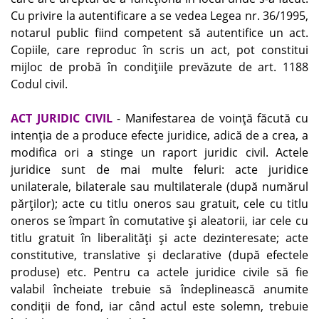
Cu privire la autentificare a se vedea Legea nr. 36/1995,
notarul public fiind competent să autentifice un act.
Copiile, care reproduc în scris un act, pot constitui
mijloc de probă în condiţiile prevăzute de art. 1188
Codul civil.
ACT JURIDIC CIVIL
- Manifestarea de voinţă făcută cu
intenţia de a produce efecte juridice, adică de a crea, a
modifica ori a stinge un raport juridic civil. Actele
juridice sunt de mai multe feluri: acte juridice
unilaterale, bilaterale sau multilaterale (după numărul
părţilor); acte cu titlu oneros sau gratuit, cele cu titlu
oneros se împart în comutative şi aleatorii, iar cele cu
titlu gratuit în liberalităţi şi acte dezinteresate; acte
constitutive, translative şi declarative (după efectele
produse) etc. Pentru ca actele juridice civile să fie
valabil încheiate trebuie să îndeplinească anumite
condiţii de fond, iar când actul este solemn, trebuie