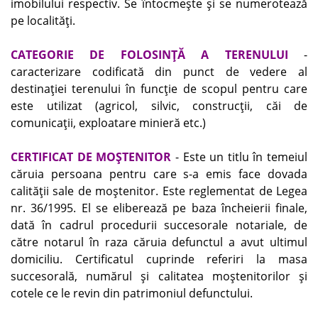
imobilului respectiv. Se întocmeşte şi se numerotează
pe localităţi.
CATEGORIE DE FOLOSINŢĂ A TERENULUI
-
caracterizare codificată din punct de vedere al
destinaţiei terenului în funcţie de scopul pentru care
este utilizat (agricol, silvic, construcţii, căi de
comunicaţii, exploatare minieră etc.)
CERTIFICAT DE MOŞTENITOR
- Este un titlu în temeiul
căruia persoana pentru care s-a emis face dovada
calităţii sale de moştenitor. Este reglementat de Legea
nr. 36/1995. El se eliberează pe baza încheierii finale,
dată în cadrul procedurii succesorale notariale, de
către notarul în raza căruia defunctul a avut ultimul
domiciliu. Certificatul cuprinde referiri la masa
succesorală, numărul şi calitatea moştenitorilor şi
cotele ce le revin din patrimoniul defunctului.