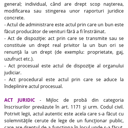
general; individual, când are drept scop naşterea,
modificarea sau stingerea unor raporturi juridice
concrete.
- Actul de administrare este actul prin care un bun este
făcut producător de venituri fără a fi înstrăinat.
- Act de dispoziţie: act prin care se transmite sau se
constituie un drept real privitor la un bun ori se
renunţă la un drept (de exemplu: proprietate, gaj,
uzufruct etc.).
- Act procesual este actul de dispoziţie al organului
judiciar.
- Act procedural este actul prin care se aduce la
îndeplinire actul procesual.
ACT JURIDIC
- Mijloc de probă din categoria
înscrisurilor prevăzute în art. 1171 şi urm. Codul civil.
Potrivit legii, actul autentic este acela care s-a făcut cu
solemnităţile cerute de lege de un funcţionar public,
care are dreptul de a funcţiona în locul unde s-a făcut.