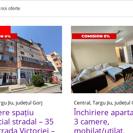
noi oferte
rgu Jiu, județul Gorj
Central, Targu Jiu, județul 
ere spațiu
Închiriere apar
al stradal – 35
3 camere,
rada Victoriei –
mobilat/utilat,