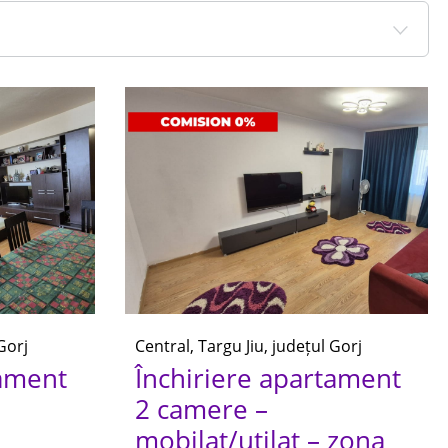
Gorj
Central, Targu Jiu, județul Gorj
tament
Închiriere apartament
2 camere –
mobilat/utilat – zona