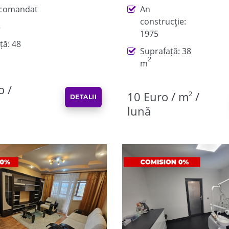
comandat
An
construcţie:
3
1975
ță: 48
Suprafață: 38
2
m
o /
10 Euro / m
2
/
DETALII
lună