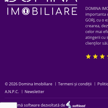
DOMINA IMOBI
importanta 
GORJ, cu o e
crearea, dez
celor mai efi
atingerii cu 
clienţilor săi
© 2026 Domina Imobiliare
Termeni și condiții
Politi
A.N.P.C.
Newsletter
Platformă software dezvoltată de