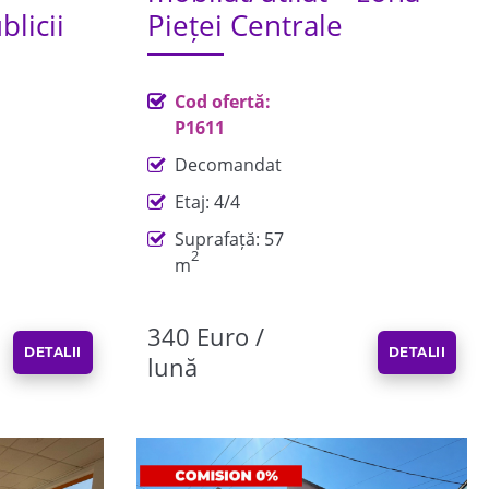
licii
Pieței Centrale
Cod ofertă:
P1611
Decomandat
Etaj: 4/4
Suprafață: 57
2
m
340 Euro /
DETALII
DETALII
lună