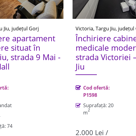
u Jiu, județul Gorj
Victoria, Targu Jiu, județul
iere apartament
Închiriere cabin
e situat în
medicale moder
iu, strada 9 Mai -
strada Victoriei 
all
Jiu
rtă:
Cod ofertă:
P1598
ndat
Suprafață: 20
2
m
4
ță: 74
2.000 Lei /