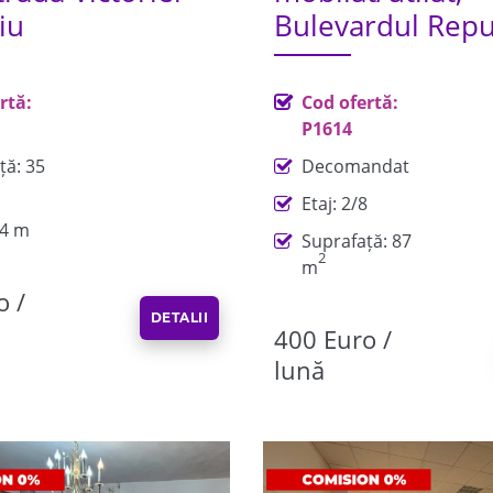
iu
Bulevardul Repub
rtă:
Cod ofertă:
P1614
ță: 35
Decomandat
Etaj: 2/8
 4 m
Suprafață: 87
2
m
o /
DETALII
400 Euro /
lună