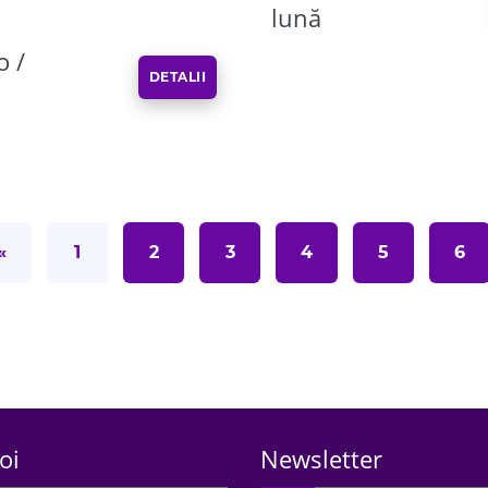
lună
o /
DETALII
«
1
2
3
4
5
6
oi
Newsletter