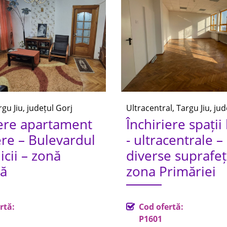
rgu Jiu, județul Gorj
Ultracentral, Targu Jiu, ju
iere apartament
Închiriere spații
re – Bulevardul
- ultracentrale –
cii – zonă
diverse suprafeț
lă
zona Primăriei
rtă:
Cod ofertă:
P1601