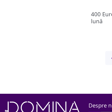
400 Eur
lună
Despre n