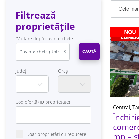
Cele mai 
Filtrează
proprietățile
NOU
Căutare după cuvinte cheie
CAUTĂ
Județ
Oraș
Cod ofertă (ID proprietate)
Central, Ta
Închiri
comerci
mp – st
Doar proprietăți cu reducere