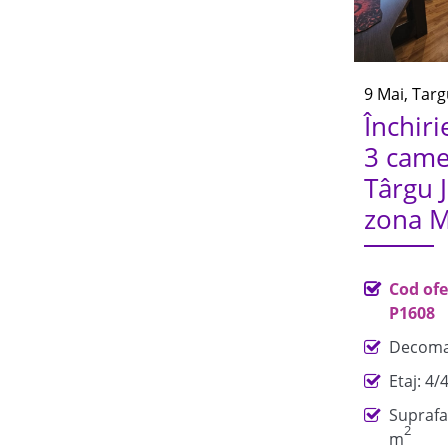
9 Mai, Targ
Închir
3 camer
Târgu J
zona M
Cod ofe
P1608
Decoma
Etaj: 4/
Suprafa
2
m