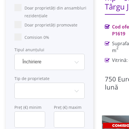
Târgu J
Doar proprietăți din ansambluri
rezidențiale
Doar proprietăți promovate
Cod ofe
P1619
Comision 0%
Suprafa
2
Tipul anunțului
m
Vitrină:
Închiriere
750 Eur
Tip de proprietate
lună
Preț (€) minim
Preț (€) maxim