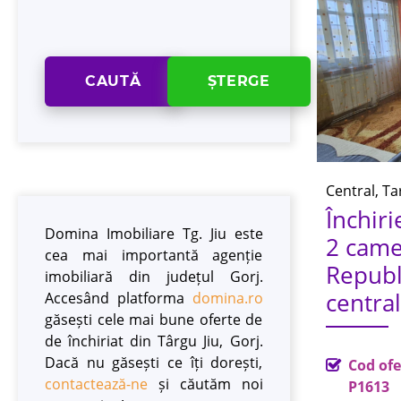
CAUTĂ
ȘTERGE
Central, Ta
Închir
Domina Imobiliare Tg. Jiu este
2 came
cea mai importantă agenție
Republi
imobiliară din județul Gorj.
centra
Accesând platforma
domina.ro
găsești cele mai bune oferte de
de închiriat din Târgu Jiu, Gorj.
Dacă nu găsești ce îți dorești,
Cod ofe
contactează-ne
și căutăm noi
P1613