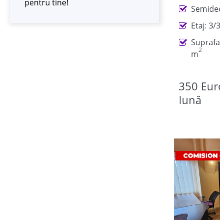
pentru tine!
Semide
Etaj: 3/
Suprafa
2
m
350 Eur
lună