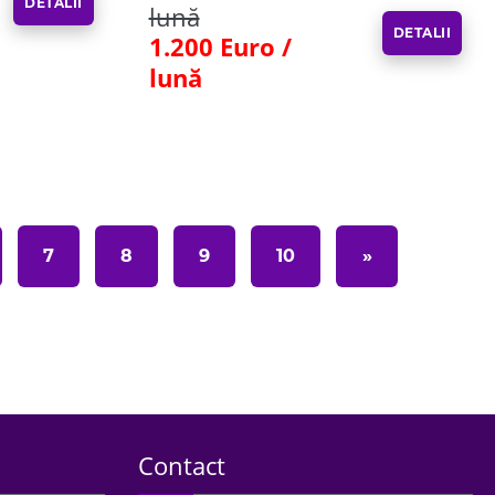
DETALII
lună
DETALII
1.200 Euro /
lună
7
8
9
10
»
Contact