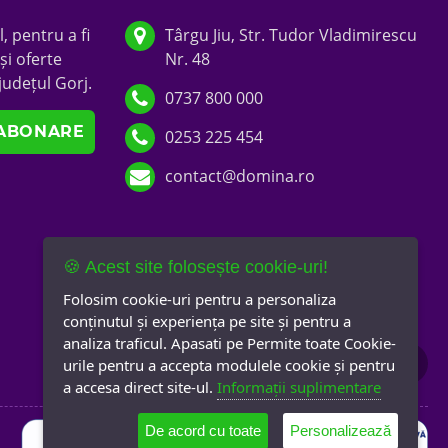
, pentru a fi
Târgu Jiu, Str. Tudor Vladimirescu
și oferte
Nr. 48
județul Gorj.
0737 800 000
0253 225 454
contact@domina.ro
🍪 Acest site folosește cookie-uri!
Folosim cookie-uri pentru a personaliza
conținutul și experiența pe site și pentru a
analiza traficul. Apasati pe Permite toate Cookie-
urile pentru a accepta modulele cookie și pentru
a accesa direct site-ul.
Informații suplimentare
De acord cu toate
Personalizează