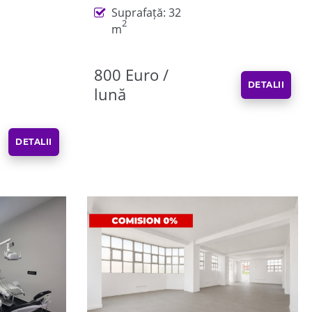
Suprafață: 32
2
m
800 Euro /
DETALII
lună
DETALII