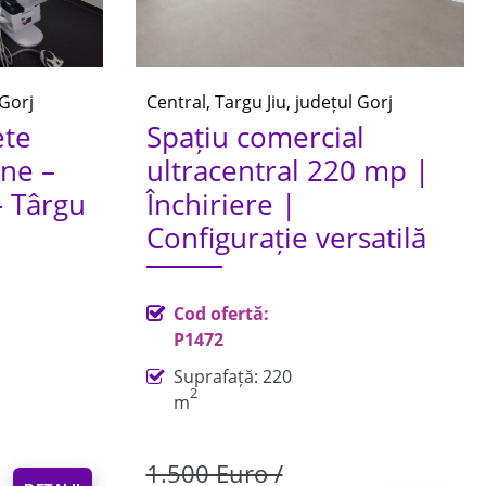
 Gorj
Central, Targu Jiu, județul Gorj
ete
Spațiu comercial
ne –
ultracentral 220 mp |
– Târgu
Închiriere |
Configurație versatilă
Cod ofertă:
P1472
Suprafață: 220
2
m
1.500 Euro /