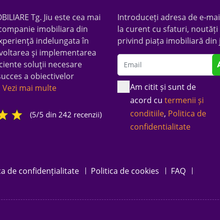
LIARE Tg. Jiu este cea mai
Introduceți adresa de e-mail
companie imobiliara din
la curent cu sfaturi, noutăți 
xperienţă indelungata în
privind piața imobiliară din 
voltarea şi implementarea
ciente soluţii necesare
succes a obiectivelor
Am citit și sunt de
.
Vezi mai multe
acord cu
termenii și
conditiile
,
Politica de
(5/5 din 242 recenzii)
confidentialitate
ca de confidențialitate
Politica de cookies
FAQ