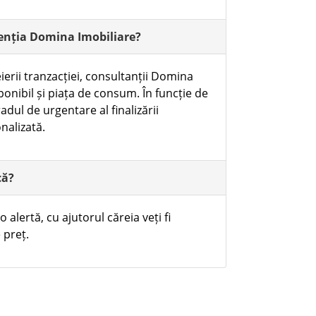
genția Domina Imobiliare?
ierii tranzacției, consultanții Domina
ponibil și piața de consum. În funcție de
adul de urgentare al finalizării
nalizată.
că?
 alertă, cu ajutorul căreia veți fi
 preț.