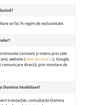
clusivă?
iare se fac în regim de exclusivitate.
telor?
 promovate constant și intens prin cele
ram), website (
www.domina.ro
), Google,
și comunicare directă, prin montare de
ția Domina Imobiliare?
ierii tranzacției, consultanții Domina