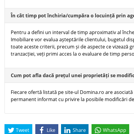
În cât timp pot închiria/cumpăra o locuință prin a
Pentru a defini un interval de timp aproximativ al înche
Imobiliare vor evalua așteptările clientului, bugetul dis
toate aceste criterii, precum și de aspecte ce vizează gr
tranzacției, veți primi acces la o evaluare de timp perso
Cum pot afla dacă prețul unei proprietăți se modifi
Fiecare ofertă listată pe site-ul Domina.ro are asociată o
permanent informat cu privire la posibile modificări de
Tweet
Like
Share
WhatsApp