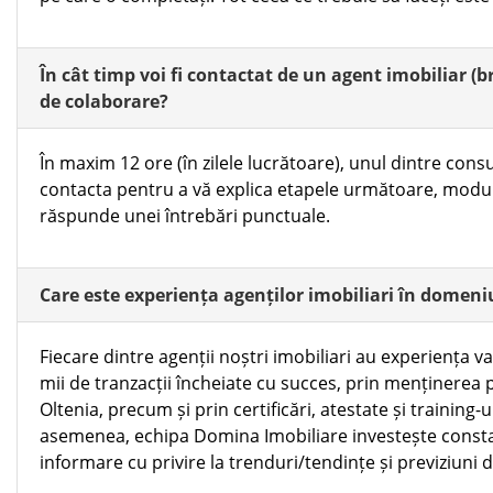
În cât timp voi fi contactat de un agent imobiliar (
de colaborare?
În maxim 12 ore (în zilele lucrătoare), unul dintre cons
contacta pentru a vă explica etapele următoare, modul 
răspunde unei întrebări punctuale.
Care este experiența agenților imobiliari în domeni
Fiecare dintre agenții noștri imobiliari au experiența v
mii de tranzacții încheiate cu succes, prin menținerea po
Oltenia, precum și prin certificări, atestate și training-u
asemenea, echipa Domina Imobiliare investește constan
informare cu privire la trenduri/tendințe și previziuni