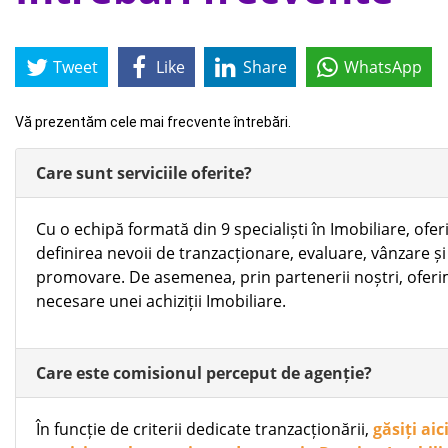
Tweet
Like
Share
WhatsApp
Vă prezentăm cele mai frecvente întrebări.
Care sunt serviciile oferite?
Cu o echipă formată din 9 specialiști în Imobiliare, ofer
definirea nevoii de tranzacționare, evaluare, vânzare ș
promovare. De asemenea, prin partenerii noștri, oferim 
necesare unei achiziții Imobiliare.
Care este comisionul perceput de agenție?
În funcție de criterii dedicate tranzacționării,
găsiți aic