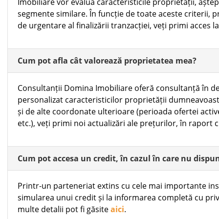
Imobiliare vor evalua caracteristicile proprietății, aște
segmente similare. În funcție de toate aceste criterii, 
de urgentare al finalizării tranzacției, veți primi acces 
Cum pot afla cât valorează proprietatea mea?
Consultanții Domina Imobiliare oferă consultanță în de
personalizat caracteristicilor proprietății dumneavoastră
și de alte coordonate ulterioare (perioada ofertei activ
etc.), veți primi noi actualizări ale prețurilor, în raport 
Cum pot accesa un credit, în cazul în care nu dispu
Printr-un parteneriat extins cu cele mai importante inst
simularea unui credit și la informarea completă cu privi
multe detalii pot fi găsite
aici
.