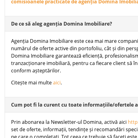
comisioanele practicate de agenția Domina Imobili
De ce să aleg agenția Domina Imobiliare?
Agenția Domina Imobiliare este cea mai mare companie d
numărul de oferte active din portofoliu, cât și din persp
Domina Imobiliare garantează eficiență, profesionalism
tranzacționare imobiliară, pentru ca fiecare client să în
conform așteptărilor.
Citește mai multe
aici
.
Cum pot fi la curent cu toate informațiile/ofertele 
Prin abonarea la Newsletter-ul Domina, activă aici
http
set de oferte, informații, tendințe și recomandări speci
pe care o completați. Tot ceea ce trebuie să faceți este 