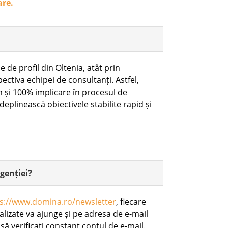
are.
e profil din Oltenia, atât prin
ectiva echipei de consultanți. Astfel,
 și 100% implicare în procesul de
deplinească obiectivele stabilite rapid și
agenției?
s://www.domina.ro/newsletter
, fiecare
alizate va ajunge și pe adresa de e-mail
să verificați constant contul de e-mail.