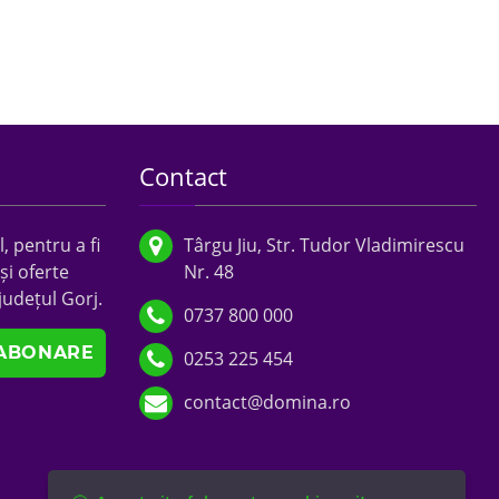
Contact
, pentru a fi
Târgu Jiu, Str. Tudor Vladimirescu
și oferte
Nr. 48
județul Gorj.
0737 800 000
0253 225 454
contact@domina.ro