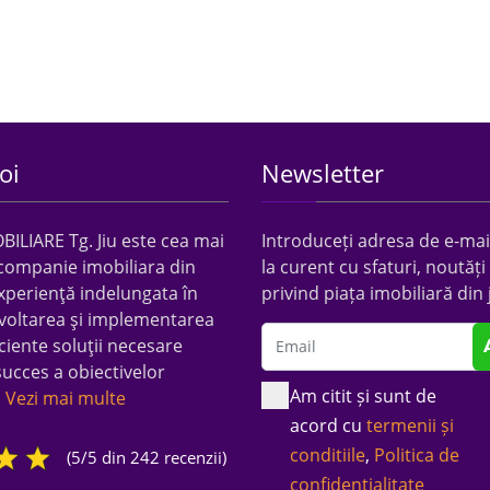
oi
Newsletter
LIARE Tg. Jiu este cea mai
Introduceți adresa de e-mail
companie imobiliara din
la curent cu sfaturi, noutăți 
xperienţă indelungata în
privind piața imobiliară din 
voltarea şi implementarea
ciente soluţii necesare
succes a obiectivelor
Am citit și sunt de
.
Vezi mai multe
acord cu
termenii și
conditiile
,
Politica de
(5/5 din 242 recenzii)
confidentialitate