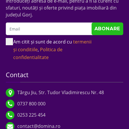
Introduceți adresa de e-mail, pentru a fi la curent cu
sfaturi, noutăți și oferte privind piața imobiliară din
județul Gorj.
Am citit și sunt de acord cu
termenii
și conditiile
,
Politica de
confidentialitate
Contact
Târgu Jiu, Str. Tudor Vladimirescu Nr. 48
0737 800 000
0253 225 454
contact@domina.ro