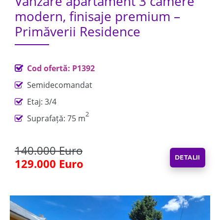
Vânzare apartament 3 camere
modern, finisaje premium –
Primăverii Residence
Cod ofertă: P1392
Semidecomandat
Etaj: 3/4
2
Suprafață: 75 m
140.000 Euro
DETALII
129.000 Euro