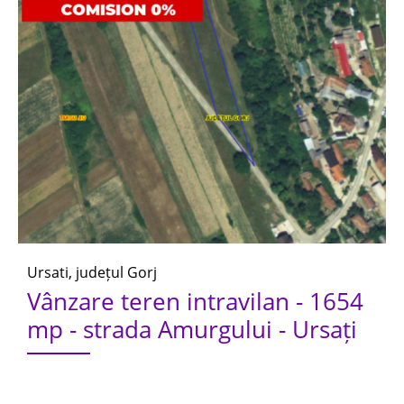
Ursati, județul Gorj
Vânzare teren intravilan - 1654
mp - strada Amurgului - Ursați