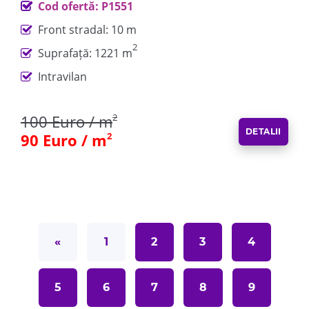
Cod ofertă: P1551
Front stradal: 10 m
2
Suprafață: 1221 m
Intravilan
100 Euro / m
2
DETALII
90 Euro / m
2
«
1
2
3
4
5
6
7
8
9