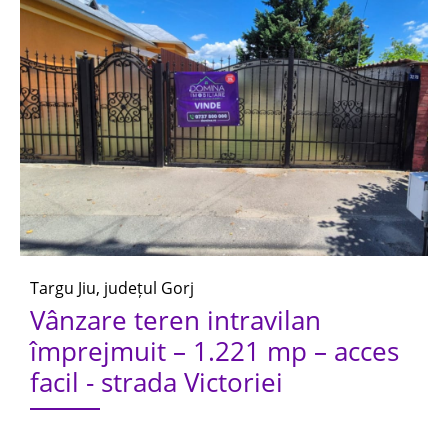
Targu Jiu, județul Gorj
Vânzare teren intravilan
împrejmuit – 1.221 mp – acces
facil - strada Victoriei