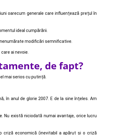
uni oarecum generale care influențează prețul în
omentul ideal cumpărării.
 fi nenumărate modificări semnificative.
e care ai nevoie.
rtamente, de fapt?
 cel mai serios cu putință.
 în anul de glorie 2007. E de la sine înțeles. Am
. Nu există niciodată numai avantaje, orice lucru
 criză economică (inevitabil a apărut și o criză