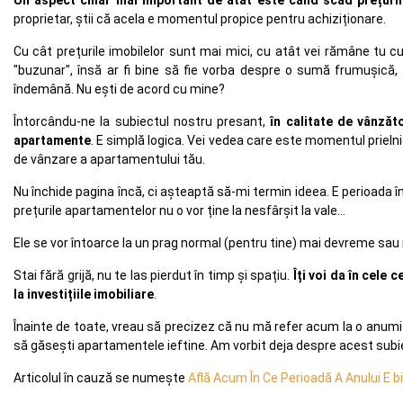
proprietar, știi că acela e momentul propice pentru achiziționare.
Cu cât prețurile imobilelor sunt mai mici, cu atât vei rămâne tu cu
"buzunar", însă ar fi bine să fie vorba despre o sumă frumușică,
îndemână. Nu ești de acord cu mine?
Întorcându-ne la subiectul nostru presant,
în calitate de vânzător
apartamente
. E simplă logica. Vei vedea care este momentul prielnic
de vânzare a apartamentului tău.
Nu închide pagina încă, ci așteaptă să-mi termin ideea. E perioada în
prețurile apartamentelor nu o vor ține la nesfârșit la vale...
Ele se vor întoarce la un prag normal (pentru tine) mai devreme sau 
Stai fără grijă, nu te las pierdut în timp și spațiu.
Îți voi da în cele 
la investițiile imobiliare
.
Înainte de toate, vreau să precizez că nu mă refer acum la o anumi
să găsești apartamentele ieftine. Am vorbit deja despre acest subi
Articolul în cauză se numește
Află Acum În Ce Perioadă A Anului E