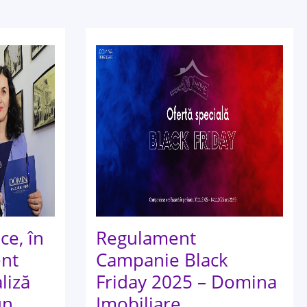
ce, în
Regulament
ent
Campanie Black
liză
Friday 2025 – Domina
un
Imobiliare