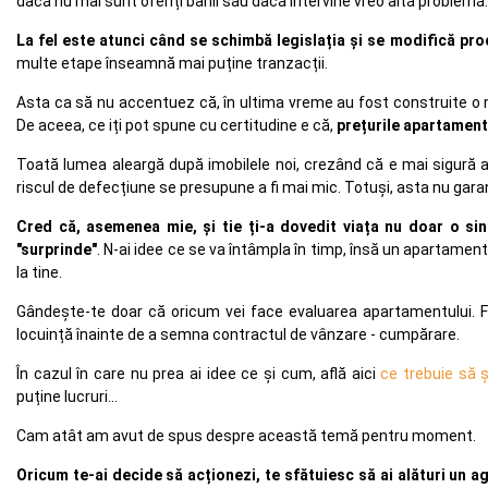
dacă nu mai sunt oferiți banii sau dacă intervine vreo altă problemă.
La fel este atunci când se schimbă legislația și se modifică pro
multe etape înseamnă mai puține tranzacții.
Asta ca să nu accentuez că, în ultima vreme au fost construite o mu
De aceea, ce iți pot spune cu certitudine e că,
prețurile apartament
Toată lumea aleargă după imobilele noi, crezând că e mai sigură achi
riscul de defecțiune se presupune a fi mai mic. Totuși, asta nu gar
Cred că, asemenea mie, și tie ți-a dovedit viața nu doar o sin
"surprinde"
. N-ai idee ce se va întâmpla în timp, însă un apartamen
la tine.
Gândește-te doar că oricum vei face evaluarea apartamentului. Fie
locuință înainte de a semna contractul de vânzare - cumpărare.
În cazul în care nu prea ai idee ce și cum, află aici
ce trebuie să 
puține lucruri...
Cam atât am avut de spus despre această temă pentru moment.
Oricum te-ai decide să acționezi, te sfătuiesc să ai alături un ag