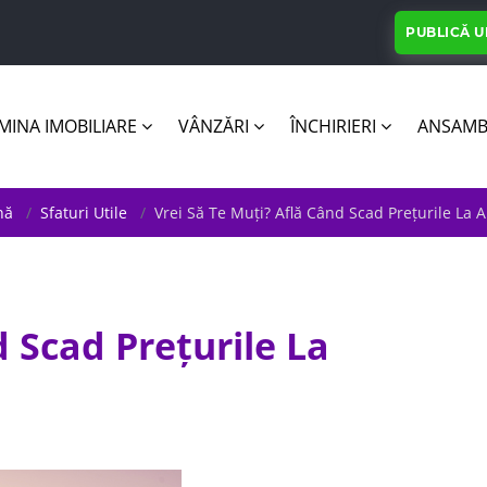
PUBLICĂ 
INA IMOBILIARE
VÂNZĂRI
ÎNCHIRIERI
ANSAMB
nă
Sfaturi Utile
Vrei Să Te Muți? Află Când Scad Prețurile La
d Scad Prețurile La