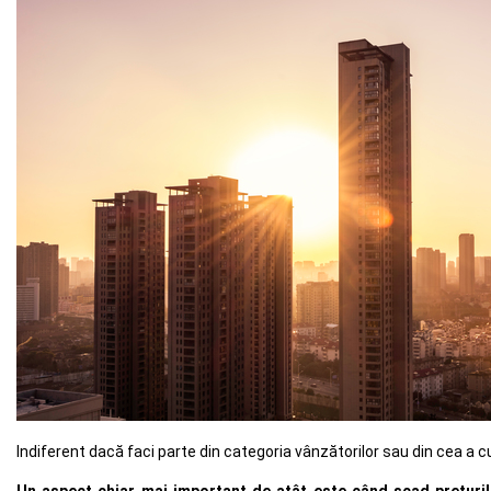
Indiferent dacă faci parte din categoria vânzătorilor sau din cea a c
Un aspect chiar mai important de atât este când scad prețuril