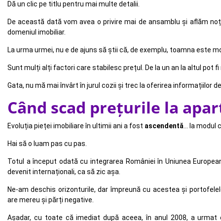
Dă un clic pe titlu pentru mai multe detalii.
De această dată vom avea o privire mai de ansamblu și aflăm noți
domeniul imobiliar.
La urma urmei, nu e de ajuns să știi că, de exemplu, toamna este m
Sunt mulți alți factori care stabilesc prețul. De la un an la altul pot
Gata, nu mă mai învârt în jurul cozii și trec la oferirea informațiilor d
Când scad prețurile la apa
Evoluția pieței imobiliare în ultimii ani a fost
ascendentă
... la modul
Hai să o luam pas cu pas.
Totul a început odată cu integrarea României în Uniunea Europeană,
devenit internaționali, ca să zic așa.
Ne-am deschis orizonturile, dar împreună cu acestea și portofelele
are mereu și părți negative.
Așadar, cu toate că imediat după aceea, în anul 2008, a urmat o