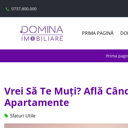
0737.800.000
PRIMA PAGINĂ
DOM
Prima pagi
Vrei Să Te Muți? Află Cân
Apartamente
Sfaturi Utile