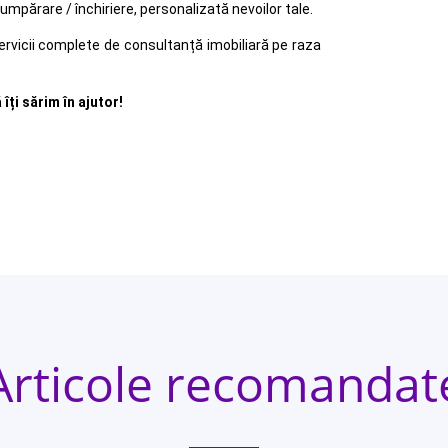
mpărare / închiriere, personalizată nevoilor tale.
ervicii complete de consultanță imobiliară pe raza
îți sărim în ajutor!
Articole recomandat