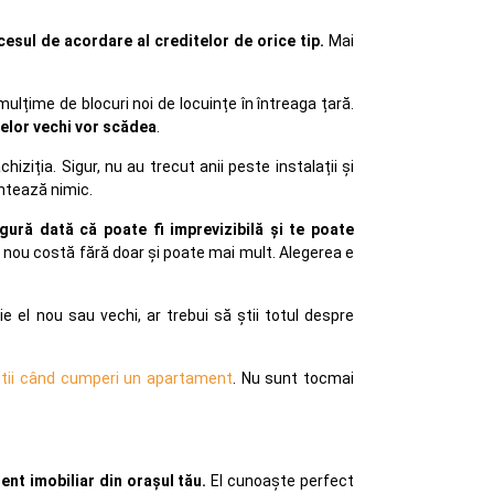
cesul de acordare al creditelor de orice tip.
Mai
lțime de blocuri noi de locuințe în întreaga țară.
elor vechi vor scădea
.
ziția. Sigur, nu au trecut anii peste instalații și
antează nimic.
gură dată că poate fi imprevizibilă și te poate
t nou costă fără doar și poate mai mult. Alegerea e
 el nou sau vechi, ar trebui să știi totul despre
știi când cumperi un apartament
. Nu sunt tocmai
ent imobiliar din orașul tău.
El cunoaște perfect