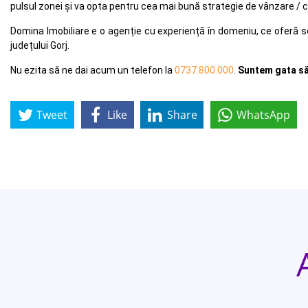
pulsul zonei și va opta pentru cea mai bună strategie de vânzare / cu
Domina Imobiliare e o agenție cu experiență în domeniu, ce oferă s
județului Gorj.
Nu ezita să ne dai acum un telefon la
0737.800.000
.
Suntem gata să 
Tweet
Like
Share
WhatsApp