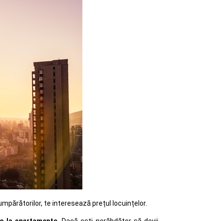
umpărătorilor, te interesează prețul locuințelor.
e la apartamente.
Dacă ești nerăbdător să devii