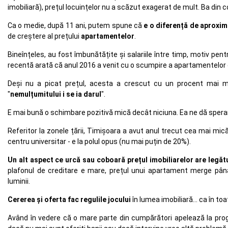
imobiliară), prețul locuințelor nu a scăzut exagerat de mult. Ba din co
Ca o medie, după 11 ani, putem spune că
e o diferență de aproxima
de creștere al prețului
apartamentelor
.
Bineînțeles, au fost îmbunătățite și salariile între timp, motiv pe
recentă arată că anul 2016 a venit cu o scumpire a apartamentelor 
Deși nu a picat prețul, acesta a crescut cu un procent mai m
"
nemulțumitului i se ia darul
".
E mai bună o schimbare pozitivă mică decât niciuna. Ea ne dă speranț
Referitor la zonele țării, Timișoara a avut anul trecut cea mai mică o
centru universitar - e la polul opus (nu mai puțin de 20%).
Un alt aspect ce urcă sau coboară prețul imobiliarelor are legă
plafonul de creditare e mare, prețul unui apartament merge până
luminii.
Cererea și oferta fac regulile jocului
în lumea imobiliară... ca în toa
Având în vedere că o mare parte din cumpărători apelează la prog