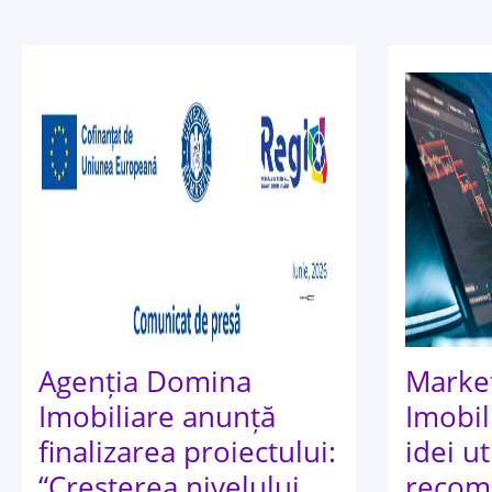
Agenția Domina
Market
Imobiliare anunță
Imobil
finalizarea proiectului:
idei ut
“Creșterea nivelului
recom