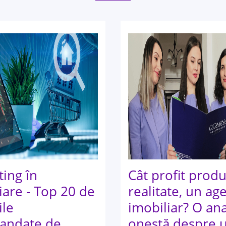
ing în
Cât profit produ
iare - Top 20 de
realitate, un ag
ile
imobiliar? O ana
andate de
onestă despre 