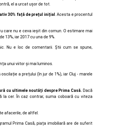
ntră, el a urcat ușor de tot.
tiv 30% față de prețul inițial
. Acesta e procentul
ntru care nu e ceva ieșit din comun. O estimare mai
de 13%, iar 2017 cu una de 9%.
ic. Nu e loc de comentarii. Știi cum se spune,
a unui viitor și mai luminos.
scilație a prețului (în jur de 1%), iar Cluj - marele
tură cu ultimele noutăți despre Prima Casă.
Dacă
 la cer. În caz contrar, suma coboară cu viteza
te afacerile, de altfel.
ramul Prima Casă, piața imobiliară are de suferit