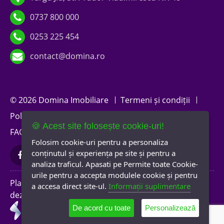
0737 800 000
0253 225 454
contact@domina.ro
© 2026 Domina Imobiliare
Termeni și condiții
Politica de confidențialitate
Politica de cookies
🍪 Acest site folosește cookie-uri!
FAQ
A.N.P.C.
Newsletter
Folosim cookie-uri pentru a personaliza
conținutul și experiența pe site și pentru a
analiza traficul. Apasati pe Permite toate Cookie-
urile pentru a accepta modulele cookie și pentru
Platformă software
a accesa direct site-ul.
Informații suplimentare
dezvoltată de
De acord cu toate
Personalizează
0737 800 000