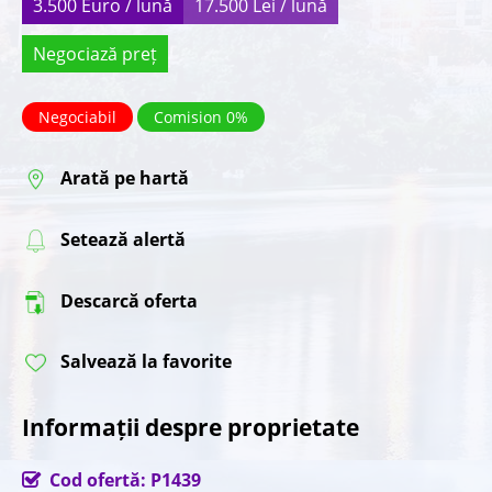
3.500 Euro / lună
17.500 Lei / lună
Negociază preț
Negociabil
Comision 0%
Arată pe hartă
Setează alertă
Descarcă oferta
Salvează la favorite
Informații despre proprietate
Cod ofertă: P1439