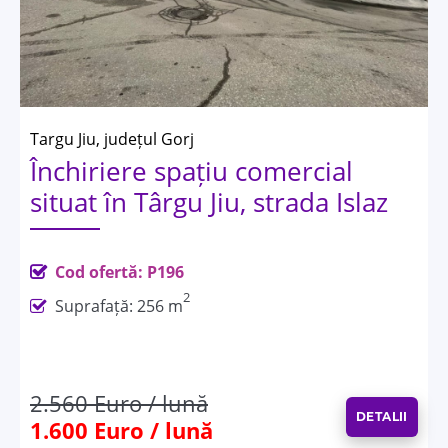
Targu Jiu, județul Gorj
Închiriere spațiu comercial
situat în Târgu Jiu, strada Islaz
Cod ofertă: P196
2
Suprafață: 256 m
2.560 Euro / lună
DETALII
1.600 Euro / lună