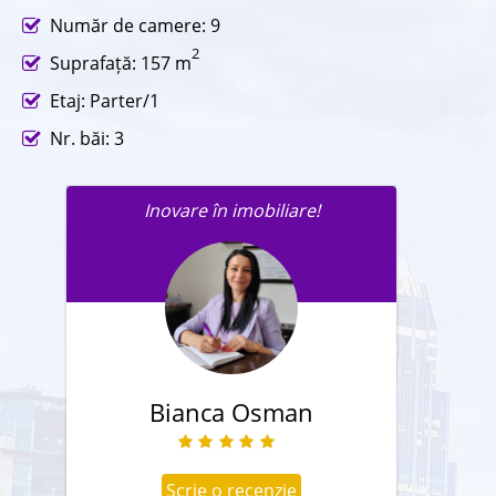
Număr de camere: 9
2
Suprafață: 157 m
Etaj: Parter/1
Nr. băi: 3
Inovare în imobiliare!
Trimite un mesaj agentului în
legatură cu această proprietate.
Bianca Osman
Scrie o recenzie