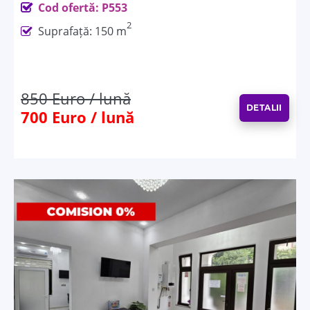
Cod ofertă: P553
2
Suprafață: 150 m
850 Euro / lună
DETALII
700 Euro / lună