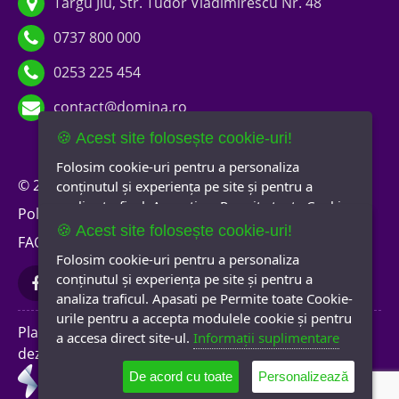
Târgu Jiu, Str. Tudor Vladimirescu Nr. 48
0737 800 000
0253 225 454
contact@domina.ro
🍪 Acest site folosește cookie-uri!
Folosim cookie-uri pentru a personaliza
© 2026 Domina Imobiliare
Termeni și condiții
conținutul și experiența pe site și pentru a
analiza traficul. Apasati pe Permite toate Cookie-
Politica de confidențialitate
Politica de cookies
urile pentru a accepta modulele cookie și pentru
🍪 Acest site folosește cookie-uri!
FAQ
A.N.P.C.
Newsletter
a accesa direct site-ul.
Informații suplimentare
Folosim cookie-uri pentru a personaliza
Selectați cookie-urile pe care le acceptați
conținutul și experiența pe site și pentru a
analiza traficul. Apasati pe Permite toate Cookie-
Obligatorii
Site Preferences
urile pentru a accepta modulele cookie și pentru
Analytics
Marketing
Platformă software
a accesa direct site-ul.
Informații suplimentare
dezvoltată de
De acord cu toate
De acord cu toate
Salvează preferințele
Personalizează
0737800000