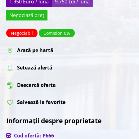
1.950 Euro / lună
9.750 Lei / lună
Negociază preț
Negociabil
Comision 0%
Arată pe hartă
Setează alertă
Descarcă oferta
Salvează la favorite
Informații despre proprietate
Cod ofertă: P666