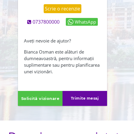
Scrie o recenzie
0737800000
WhatsApp
Abonează-mă și la newsletter
Creează-mi și un cont
Aveți nevoie de ajutor?
Am citit și sunt de acord cu
Bianca Osman este alături de
dumneavoastră, pentru informații
,
termenii și conditiile
suplimentare sau pentru planificarea
Politica de confidentialitate
unei vizionări.
ÎNAPOI
TRIMITE
Solicită vizionare
Trimite mesaj