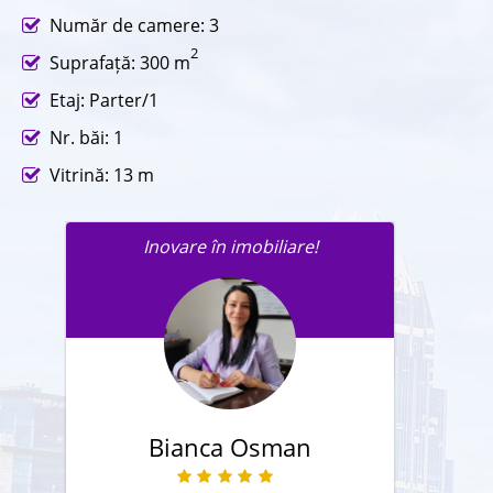
Număr de camere: 3
2
Suprafață: 300 m
Etaj: Parter/1
Nr. băi: 1
Vitrină: 13 m
Inovare în imobiliare!
Trimite un mesaj agentului în
legatură cu această proprietate.
Bianca Osman