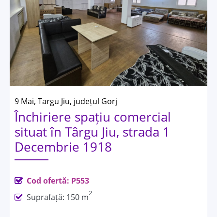
9 Mai, Targu Jiu, județul Gorj
Închiriere spațiu comercial
situat în Târgu Jiu, strada 1
Decembrie 1918
Cod ofertă: P553
2
Suprafață: 150 m