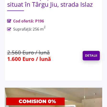
situat în Târgu Jiu, strada Islaz
Cod ofertă: P196
2
Suprafață: 256 m
2.560 Euro / lună
DETALII
1.600 Euro / lună