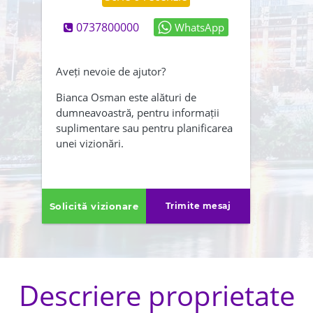
0737800000
WhatsApp
Abonează-mă și la newsletter
Creează-mi și un cont
Aveți nevoie de ajutor?
Am citit și sunt de acord cu
Bianca Osman este alături de
dumneavoastră, pentru informații
,
termenii și conditiile
suplimentare sau pentru planificarea
Politica de confidentialitate
unei vizionări.
ÎNAPOI
TRIMITE
Solicită vizionare
Trimite mesaj
Descriere proprietate