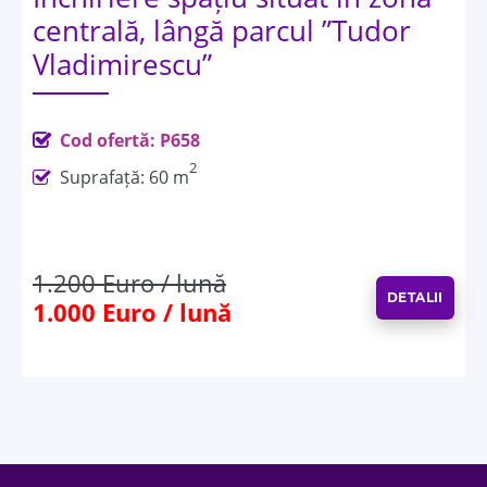
centrală, lângă parcul ”Tudor
Vladimirescu”
Cod ofertă: P658
2
Suprafață: 60 m
1.200 Euro / lună
DETALII
1.000 Euro / lună