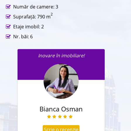
Număr de camere: 3
2
Suprafață: 790 m
Etaje imobil: 2
Nr. băi: 6
Inovare în imobiliare!
Trimite un mesaj agentului în
legatură cu această proprietate.
Bianca Osman
Scrie o recenzie