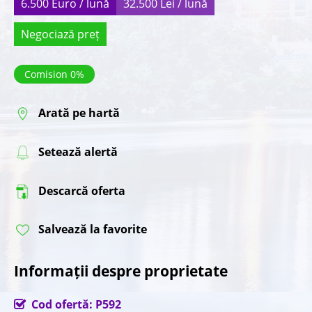
6.500 Euro / lună
32.500 Lei / lună
Negociază preț
Comision 0%
Arată pe hartă
Setează alertă
Descarcă oferta
Salvează la favorite
Informații despre proprietate
Cod ofertă: P592