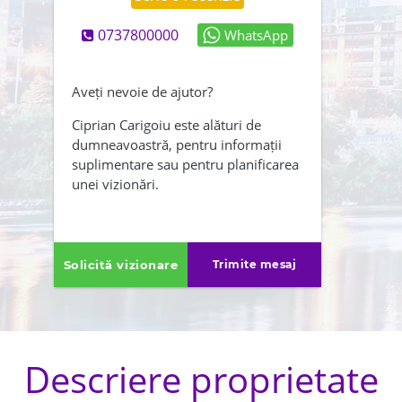
0737800000
WhatsApp
Abonează-mă și la newsletter
Creează-mi și un cont
Aveți nevoie de ajutor?
Am citit și sunt de acord cu
Ciprian Carigoiu este alături de
dumneavoastră, pentru informații
,
termenii și conditiile
suplimentare sau pentru planificarea
Politica de confidentialitate
unei vizionări.
ÎNAPOI
TRIMITE
Solicită vizionare
Trimite mesaj
Descriere proprietate