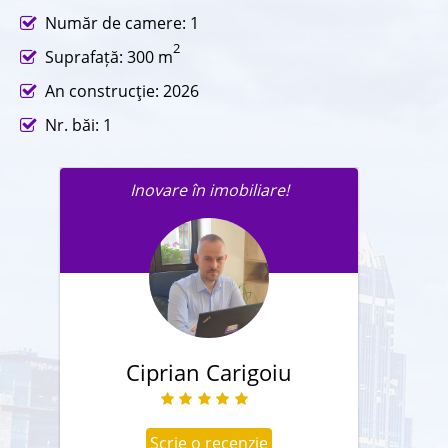
Număr de camere: 1
2
Suprafață: 300 m
An construcţie: 2026
Nr. băi: 1
Inovare în imobiliare!
Trimite un mesaj agentului în
legatură cu această proprietate.
Ciprian Carigoiu
Scrie o recenzie