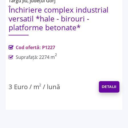
Targu Jiu, județul Gorj
Închiriere complex industrial
versatil *hale - birouri -
platforme betonate*
Cod ofertă: P1227
2
Suprafață: 2274 m
3 Euro / m
2
/ lună
DETALII