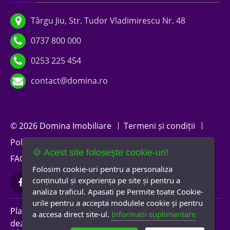
Târgu Jiu, Str. Tudor Vladimirescu Nr. 48
0737 800 000
0253 225 454
contact@domina.ro
© 2026 Domina Imobiliare
Termeni și condiții
Politica de confidențialitate
Politica de cookies
🍪 Acest site folosește cookie-uri!
FAQ
A.N.P.C.
Newsletter
Folosim cookie-uri pentru a personaliza
conținutul și experiența pe site și pentru a
analiza traficul. Apasati pe Permite toate Cookie-
urile pentru a accepta modulele cookie și pentru
Platformă software
a accesa direct site-ul.
Informații suplimentare
dezvoltată de