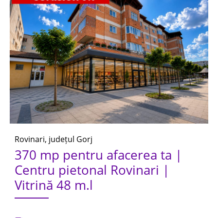
Rovinari, județul Gorj
370 mp pentru afacerea ta |
Centru pietonal Rovinari |
Vitrină 48 m.l