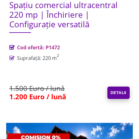
Spațiu comercial ultracentral
220 mp | Închiriere |
Configurație versatilă
Cod ofertă: P1472
2
Suprafață: 220 m
1.500 Euro / lună
DETALII
1.200 Euro / lună