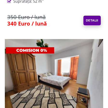
Suprafață: 52 m
350 Euro / lună
DETALII
340 Euro / lună