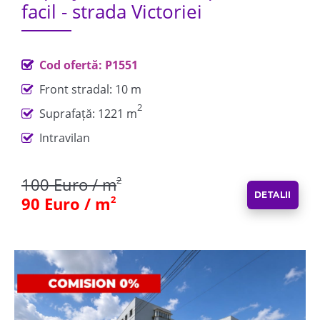
facil - strada Victoriei
Cod ofertă: P1551
Front stradal: 10 m
2
Suprafață: 1221 m
Intravilan
100 Euro / m
2
DETALII
90 Euro / m
2