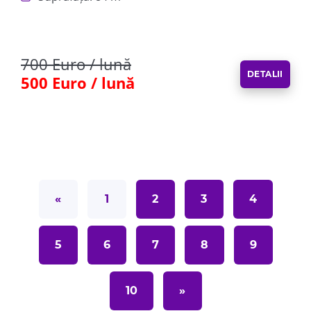
700 Euro / lună
DETALII
500 Euro / lună
«
1
2
3
4
5
6
7
8
9
10
»