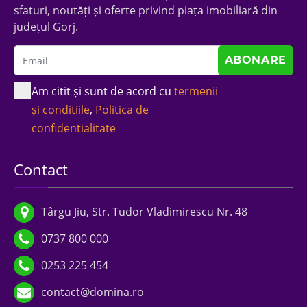
sfaturi, noutăți și oferte privind piața imobiliară din
județul Gorj.
Am citit și sunt de acord cu
termenii
și conditiile
,
Politica de
confidentialitate
Contact
Târgu Jiu, Str. Tudor Vladimirescu Nr. 48
0737 800 000
0253 225 454
contact@domina.ro