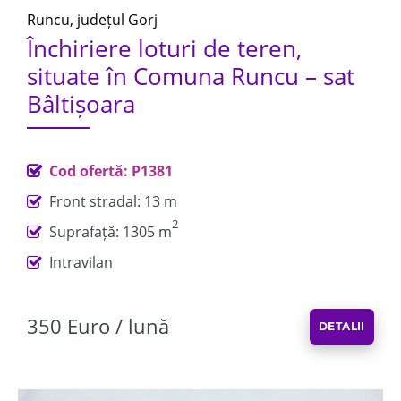
Runcu, județul Gorj
Închiriere loturi de teren,
situate în Comuna Runcu – sat
Bâltișoara
Cod ofertă: P1381
Front stradal: 13 m
2
Suprafață: 1305 m
Intravilan
350 Euro / lună
DETALII