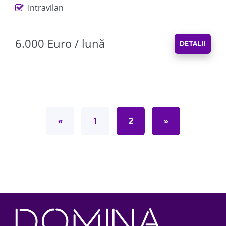
Intravilan
6.000 Euro / lună
DETALII
«
1
2
»