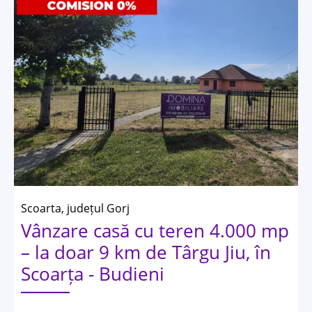
Scoarta, județul Gorj
Vânzare casă cu teren 4.000 mp
– la doar 9 km de Târgu Jiu, în
Scoarța - Budieni