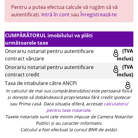
Pentru a putea efectua calcule vă rugăm să vă
autentificați.
Intră în cont
sau
Înregistrează-te
CUMPĂRĂTORUL imobilului va plăti
următoarele taxe
(TVA
Onorariu notarial pentru autentificare
contract vânzare
inclus)
(TVA
Onorariu notarial pentru autentificare
contract credit
inclus)
Taxa de intabulare către ANCPI
In calculul de mai sus cumpărătorul(dvs) este persoană fizică
și dorește să dobândească proprietatea fără credit ipotecar
sau Prima casă. Daca situația diferă, accesați
calculatorul
pentru taxe notariale
.
Taxele notariale sunt cele minim impuse de Camera Notarilor
Publici și au caracter informativ.
Calculul a fost efectuat la cursul BNR de astăzi.