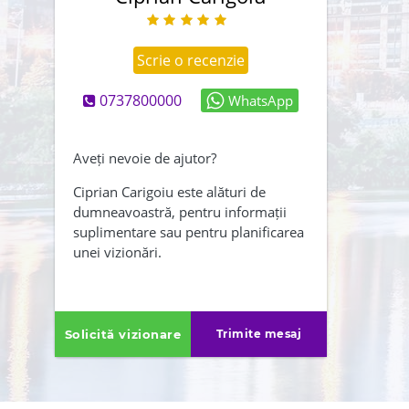
Scrie o recenzie
0737800000
WhatsApp
Abonează-mă și la newsletter
Creează-mi și un cont
Aveți nevoie de ajutor?
Am citit și sunt de acord cu
Ciprian Carigoiu este alături de
dumneavoastră, pentru informații
,
termenii și conditiile
suplimentare sau pentru planificarea
Politica de confidentialitate
unei vizionări.
ÎNAPOI
TRIMITE
Solicită vizionare
Trimite mesaj