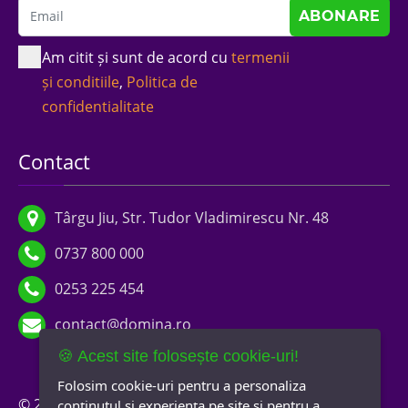
Am citit și sunt de acord cu
termenii
și conditiile
,
Politica de
confidentialitate
Contact
Târgu Jiu, Str. Tudor Vladimirescu Nr. 48
0737 800 000
0253 225 454
contact@domina.ro
🍪 Acest site folosește cookie-uri!
Folosim cookie-uri pentru a personaliza
© 2026 Domina Imobiliare
Termeni și condiții
conținutul și experiența pe site și pentru a