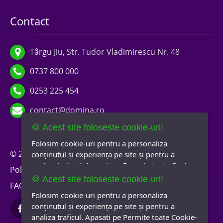
Contact
Târgu Jiu, Str. Tudor Vladimirescu Nr. 48
0737 800 000
0253 225 454
contact@domina.ro
🍪 Acest site folosește cookie-uri!
Folosim cookie-uri pentru a personaliza
© 2026 Domina Imobiliare
Termeni și condiții
conținutul și experiența pe site și pentru a
analiza traficul. Apasati pe Permite toate Cookie-
Politica de confidențialitate
Politica de cookies
urile pentru a accepta modulele cookie și pentru
🍪 Acest site folosește cookie-uri!
FAQ
A.N.P.C.
Newsletter
a accesa direct site-ul.
Informații suplimentare
Folosim cookie-uri pentru a personaliza
Selectați cookie-urile pe care le acceptați
conținutul și experiența pe site și pentru a
analiza traficul. Apasati pe Permite toate Cookie-
Obligatorii
Site Preferences