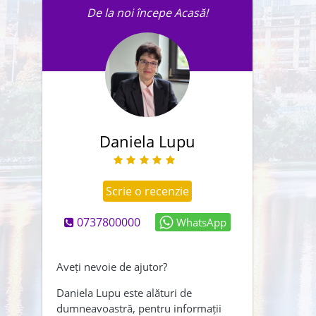
De la noi începe Acasă!
Trimite un mesaj agentului în
legatură cu această proprietate.
Daniela Lupu
Scrie o recenzie
0737800000
WhatsApp
Abonează-mă și la newsletter
Creează-mi și un cont
Aveți nevoie de ajutor?
Am citit și sunt de acord cu
Daniela Lupu este alături de
dumneavoastră, pentru informații
,
termenii și conditiile