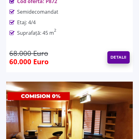
Cod ofertă: P872
Semidecomandat
Etaj: 4/4
2
Suprafață: 45 m
68.000 Euro
DETALII
60.000 Euro