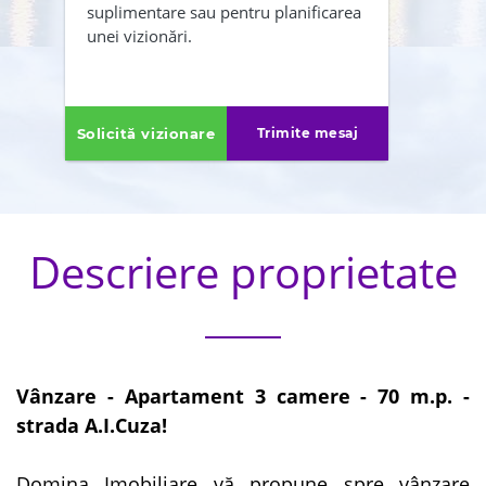
suplimentare sau pentru planificarea
Politica de confidentialitate
unei vizionări.
ÎNAPOI
TRIMITE
Solicită vizionare
Trimite mesaj
Descriere proprietate
Vânzare - Apartament 3 camere - 70 m.p. -
strada A.I.Cuza!
Domina Imobiliare vă propune spre vânzare