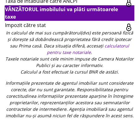
Taxa de intabulare către ANCPI
VÂNZĂTORUL imobilului va plăti următoarele
taxe
Impozit către stat
In calculul de mai sus cumpărătorul(dvs) este persoană fizică
și dorește să dobândească proprietatea fără credit ipotecar
sau Prima casă. Daca situația diferă, accesați
calculatorul
pentru taxe notariale
.
Taxele notariale sunt cele minim impuse de Camera Notarilor
Publici și au caracter informativ.
Calculul a fost efectuat la cursul BNR de astăzi.
Informațiile prezentate de agentul imobiliar sunt considerate
corecte, dar nu sunt garantate. Responsibilitatea pentru
corectitudinea informațiilor prezentate aparține în întregime
proprietarilor, reprezentanților acestora sau semnatarilor
contractelor de intermediere. Agenția imobiliară sau agentul
imobiliar nu-și asumă niciun fel de răspundere în acest sens.