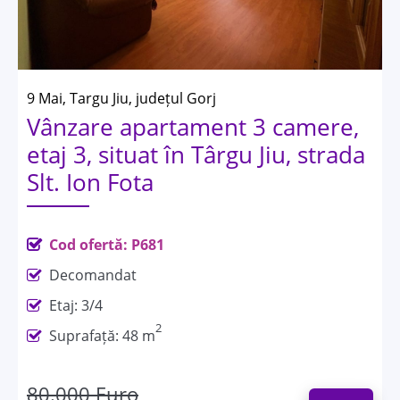
9 Mai, Targu Jiu, județul Gorj
Vânzare apartament 3 camere,
etaj 3, situat în Târgu Jiu, strada
Slt. Ion Fota
Cod ofertă: P681
Decomandat
Etaj: 3/4
2
Suprafață: 48 m
80.000 Euro