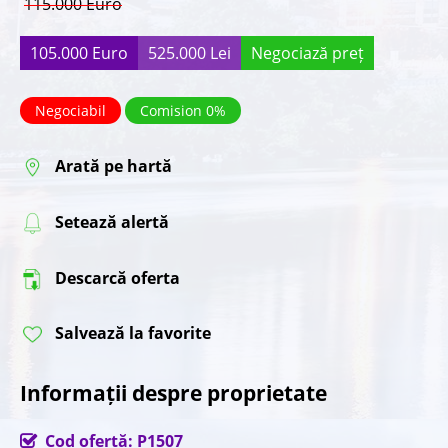
115.000 Euro
105.000 Euro
525.000 Lei
Negociază preț
Negociabil
Comision 0%
Arată pe hartă
Setează alertă
Descarcă oferta
Salvează la favorite
Informații despre proprietate
Cod ofertă: P1507