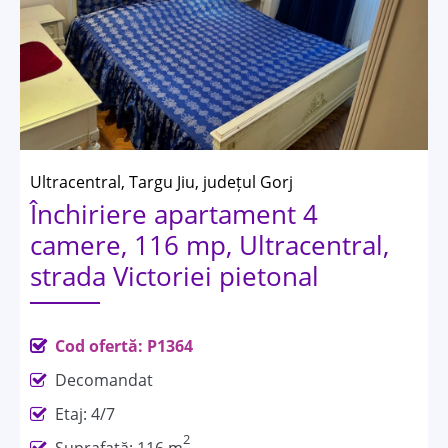
Ultracentral, Targu Jiu, județul Gorj
Închiriere apartament 4
camere, 116 mp, Ultracentral,
strada Victoriei pietonal
Cod ofertă: P1364
Decomandat
Etaj: 4/7
2
Suprafață: 116 m