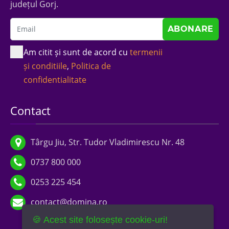
județul Gorj.
Am citit și sunt de acord cu
termenii
și conditiile
,
Politica de
confidentialitate
Contact
Târgu Jiu, Str. Tudor Vladimirescu Nr. 48
0737 800 000
0253 225 454
contact@domina.ro
🍪 Acest site folosește cookie-uri!