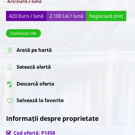
470 Euro / lună
420 Euro / lună
2.100 Lei / lună
Negociază preț
Comision 0%
Arată pe hartă
Setează alertă
Descarcă oferta
Salvează la favorite
Informații despre proprietate
Cod ofertă: P1458