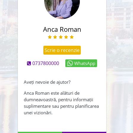
Anca Roman
Scrie o recenzie
0737800000
WhatsApp
Abonează-mă și la newsletter
Creează-mi și un cont
Aveți nevoie de ajutor?
Am citit și sunt de acord cu
Anca Roman este alături de
dumneavoastră, pentru informații
,
termenii și conditiile
suplimentare sau pentru planificarea
Politica de confidentialitate
unei vizionări.
ÎNAPOI
TRIMITE