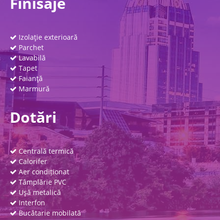
Finisaje
Izolaţie exterioară
Parchet
Lavabilă
Tapet
Faianţă
Marmură
Dotări
Centrală termică
Calorifer
Aer condiționat
Tâmplărie PVC
Uşă metalică
Interfon
Bucătarie mobilată