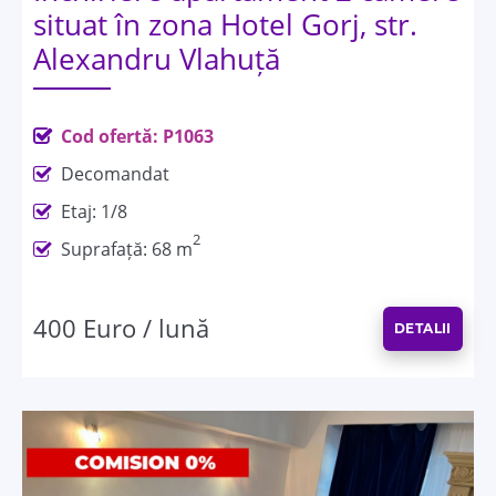
situat în zona Hotel Gorj, str.
Alexandru Vlahuță
Cod ofertă: P1063
Decomandat
Etaj: 1/8
2
Suprafață: 68 m
400 Euro / lună
DETALII