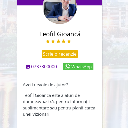
Teofil Gioancă
Scrie o recenzie
0737800000
WhatsApp
Abonează-mă și la newsletter
Creează-mi și un cont
Aveți nevoie de ajutor?
Am citit și sunt de acord cu
Teofil Gioancă este alături de
dumneavoastră, pentru informații
,
termenii și conditiile
suplimentare sau pentru planificarea
Politica de confidentialitate
unei vizionări.
ÎNAPOI
TRIMITE