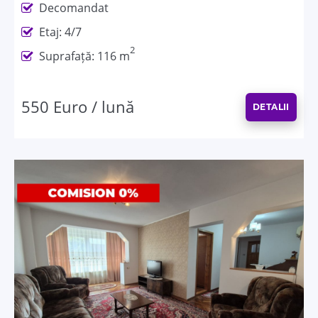
Decomandat
Etaj: 4/7
2
Suprafață: 116 m
550 Euro / lună
DETALII