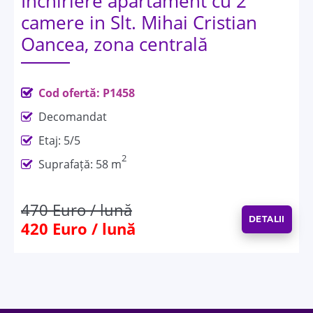
Închiriere apartament cu 2
camere in Slt. Mihai Cristian
Oancea, zona centrală
Cod ofertă: P1458
Decomandat
Etaj: 5/5
2
Suprafață: 58 m
470 Euro / lună
DETALII
420 Euro / lună