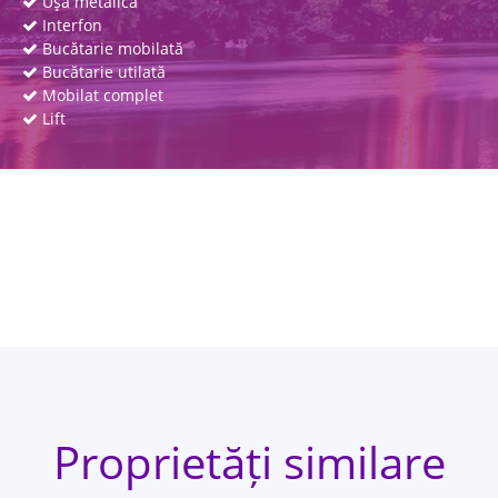
Uşă metalică
Interfon
Bucătarie mobilată
Bucătarie utilată
Mobilat complet
Lift
Proprietăți similare