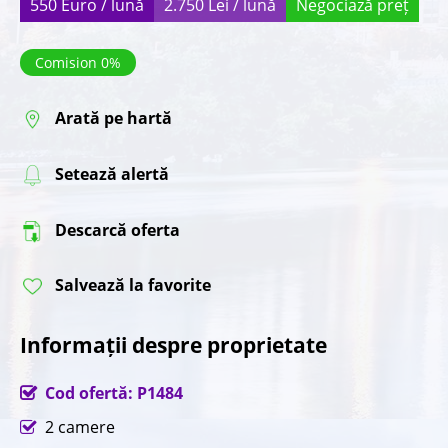
550 Euro / lună
2.750 Lei / lună
Negociază preț
Comision 0%
Arată pe hartă
Setează alertă
Descarcă oferta
Salvează la favorite
Informații despre proprietate
Cod ofertă: P1484
2 camere