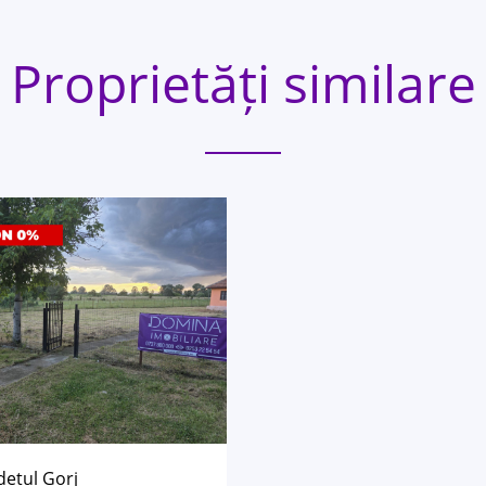
Proprietăți similare
dețul Gorj