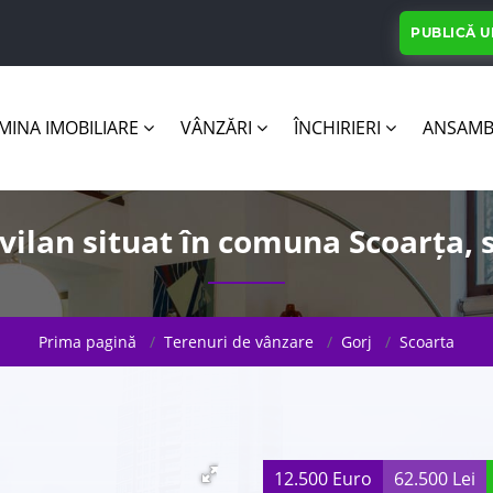
PUBLICĂ 
INA IMOBILIARE
VÂNZĂRI
ÎNCHIRIERI
ANSAMB
ilan situat în comuna Scoarța, s
Prima pagină
Terenuri de vânzare
Gorj
Scoarta
12.500 Euro
62.500 Lei