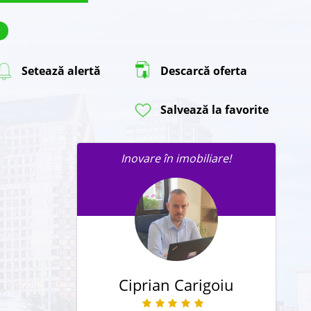
Setează alertă
Descarcă oferta
Salvează la favorite
Inovare în imobiliare!
Trimite un mesaj agentului în
legatură cu această proprietate.
Ciprian Carigoiu