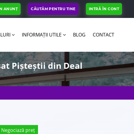
UN ANUNȚ
CĂUTĂM PENTRU TINE
INTRĂ ÎN CONT
LURI
INFORMAȚII UTILE
BLOG
CONTACT
at Pișteștii din Deal
Negociază preț