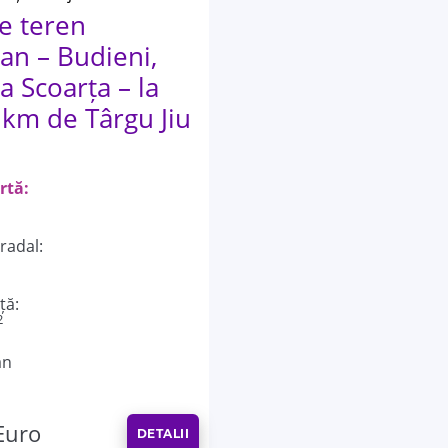
e teren
lan – Budieni,
 Scoarța – la
 km de Târgu Jiu
rtă:
radal:
ță:
2
an
Euro
DETALII