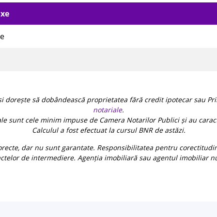
axe
re
și dorește să dobândească proprietatea fără credit ipotecar sau Pri
notariale
.
ale sunt cele minim impuse de Camera Notarilor Publici și au caract
Calculul a fost efectuat la cursul BNR de astăzi.
recte, dar nu sunt garantate. Responsibilitatea pentru corectitudin
ctelor de intermediere. Agenția imobiliară sau agentul imobiliar n