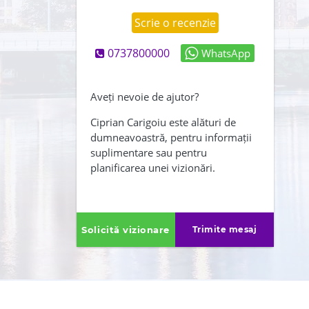
Scrie o recenzie
0737800000
WhatsApp
Abonează-mă și la newsletter
Creează-mi și un cont
Aveți nevoie de ajutor?
Am citit și sunt de acord cu
Ciprian Carigoiu este alături de
dumneavoastră, pentru informații
,
termenii și conditiile
suplimentare sau pentru
Politica de confidentialitate
planificarea unei vizionări.
ÎNAPOI
TRIMITE
Solicită vizionare
Trimite mesaj