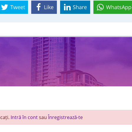
Tweet
Like
Share
WhatsApp
cați.
Intră în cont
sau
Înregistrează-te