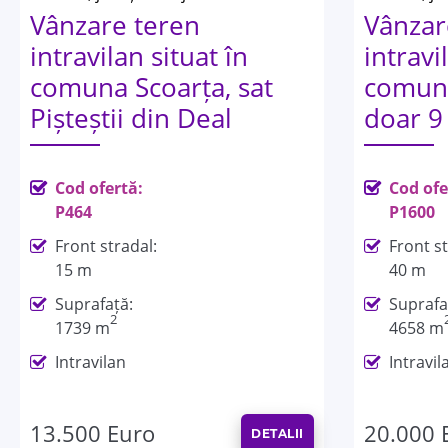
Vânzare teren
Vânzar
intravilan situat în
intravi
comuna Scoarța, sat
comuna
Pișteștii din Deal
doar 9
Cod ofertă:
Cod ofe
P464
P1600
Front stradal:
Front st
15 m
40 m
Suprafață:
Suprafa
2
1739 m
4658 m
Intravilan
Intravil
13.500 Euro
20.000 
DETALII