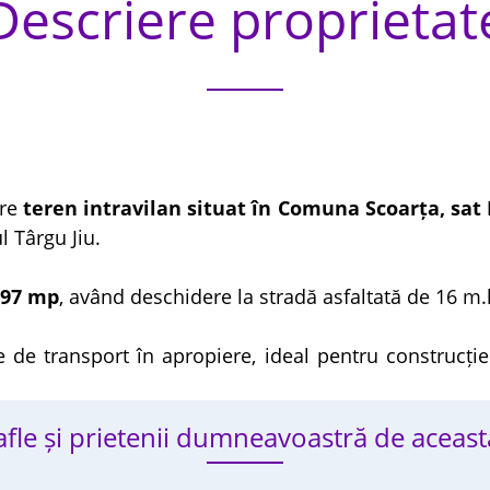
Descriere proprietat
are
teren intravilan situat în Comuna Scoarța, sat P
 Târgu Jiu.
597 mp
, având deschidere la stradă asfaltată de 16 m.l
e de transport în apropiere, ideal pentru construcție
 afle și prietenii dumneavoastră de aceast