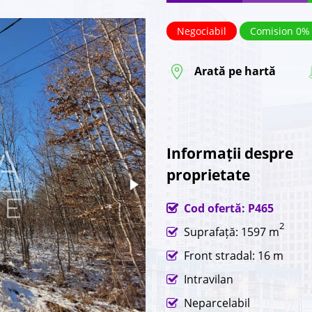
Negociabil
Comision 0%
Arată pe hartă
Informații despre
proprietate
Cod ofertă: P465
2
Suprafață: 1597 m
Front stradal: 16 m
Intravilan
Neparcelabil