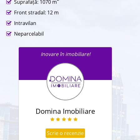
Suprafață: 1070 m
Front stradal: 12 m
Intravilan
Neparcelabil
Inovare în imobiliare!
Trimite un mesaj agentului în
legatură cu această proprietate.
Domina Imobiliare
Scrie o recenzie