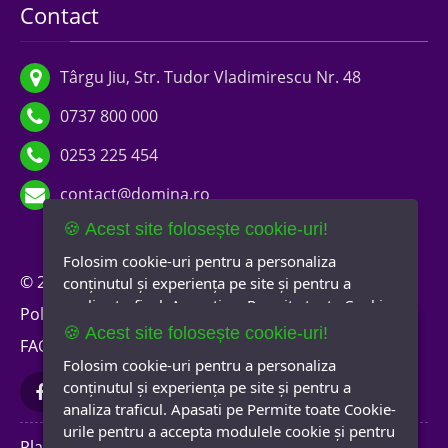
Contact
Târgu Jiu, Str. Tudor Vladimirescu Nr. 48
0737 800 000
0253 225 454
contact@domina.ro
🍪 Acest site folosește cookie-uri!
Folosim cookie-uri pentru a personaliza
© 2026 Domina Imobiliare
Termeni și condiții
conținutul și experiența pe site și pentru a
analiza traficul. Apasati pe Permite toate Cookie-
Politica de confidențialitate
Politica de cookies
urile pentru a accepta modulele cookie și pentru
🍪 Acest site folosește cookie-uri!
FAQ
A.N.P.C.
Newsletter
a accesa direct site-ul.
Informații suplimentare
Folosim cookie-uri pentru a personaliza
Selectați cookie-urile pe care le acceptați
conținutul și experiența pe site și pentru a
analiza traficul. Apasati pe Permite toate Cookie-
Obligatorii
Site Preferences
urile pentru a accepta modulele cookie și pentru
Analytics
Marketing
Platformă software