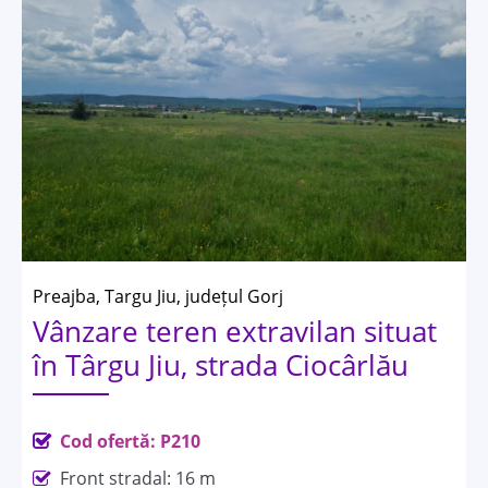
Preajba, Targu Jiu, județul Gorj
Vânzare teren extravilan situat
în Târgu Jiu, strada Ciocârlău
Cod ofertă: P210
Front stradal: 16 m