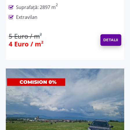
2
Suprafață: 2897 m
Extravilan
5 Euro / m
2
DETALII
4 Euro / m
2