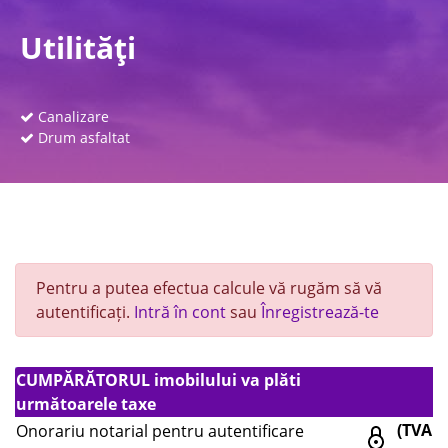
Utilităţi
Canalizare
Drum asfaltat
Pentru a putea efectua calcule vă rugăm să vă
autentificați.
Intră în cont
sau
Înregistrează-te
CUMPĂRĂTORUL imobilului va plăti
următoarele taxe
(TVA
Onorariu notarial pentru autentificare