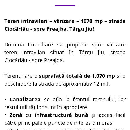
Teren intravilan – vânzare – 1070 mp – strada
Ciocârlău - spre Preajba, Târgu Jiu!
Domina Imobiliare vă propune spre vânzare
teren intravilan situat în Târgu Jiu, strada
Ciocârlău - spre Preajba.
Terenul are o
suprafață totală de 1.070 m
p și o
deschidere la stradă de aproximativ 12 m.l.
•
Canalizarea
se află
la frontul terenului, iar
restul utilităților sunt în apropiere.
•
Zonă
cu
infrastructură
bună
și acces facil
către principalele puncte de interes din oraș.