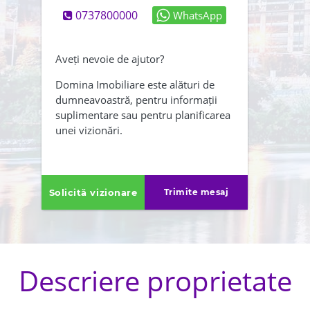
0737800000
WhatsApp
Abonează-mă și la newsletter
Creează-mi și un cont
Aveți nevoie de ajutor?
Am citit și sunt de acord cu
Domina Imobiliare este alături de
dumneavoastră, pentru informații
,
termenii și conditiile
suplimentare sau pentru planificarea
Politica de confidentialitate
unei vizionări.
ÎNAPOI
TRIMITE
Solicită vizionare
Trimite mesaj
Descriere proprietate