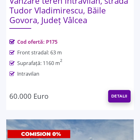
Vânzare teren intravilan, strada
Tudor Vladimirescu, Băile
Govora, Județ Vâlcea
Cod ofertă: P175
Front stradal: 63 m
2
Suprafață: 1160 m
Intravilan
60.000 Euro
DETALII