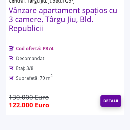
Central, Targu Jiu, județul Gorj
Vânzare apartament spațios cu
3 camere, Târgu Jiu, Bld.
Republicii
Cod ofertă: P874
Decomandat
Etaj: 3/8
2
Suprafață: 79 m
130.000 Euro
DETALII
122.000 Euro