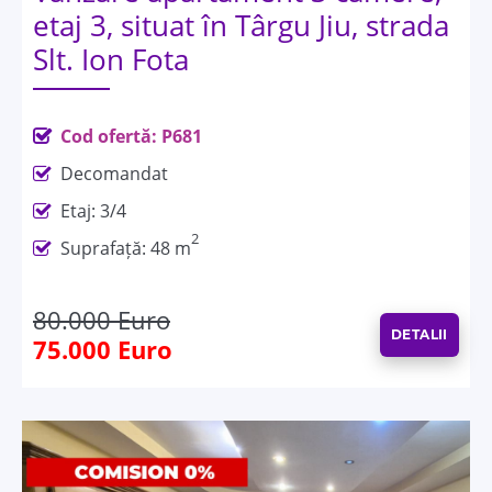
etaj 3, situat în Târgu Jiu, strada
Slt. Ion Fota
Cod ofertă: P681
Decomandat
Etaj: 3/4
2
Suprafață: 48 m
80.000 Euro
DETALII
75.000 Euro