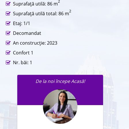
2
Suprafaţă utilă: 86 m
2
Suprafaţă utilă total: 86 m
Etaj: 1/1
Decomandat
An construcţie: 2023
Confort 1
Nr. băi: 1
De la noi începe Acasă!
Trimite un mesaj agentului în
legatură cu această proprietate.