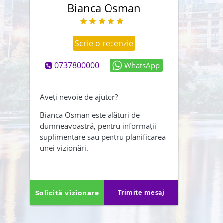
Bianca Osman
Scrie o recenzie
0737800000
WhatsApp
Abonează-mă și la newsletter
Creează-mi și un cont
Aveți nevoie de ajutor?
Am citit și sunt de acord cu
Bianca Osman este alături de
dumneavoastră, pentru informații
,
termenii și conditiile
suplimentare sau pentru planificarea
Politica de confidentialitate
unei vizionări.
ÎNAPOI
TRIMITE
Solicită vizionare
Trimite mesaj