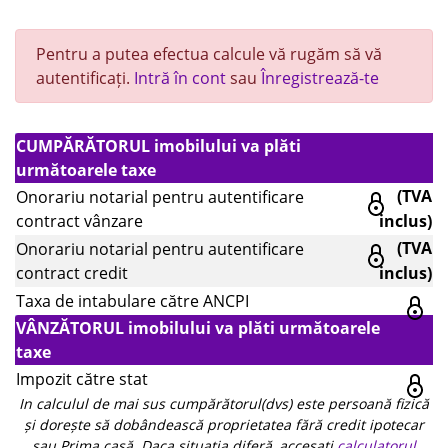
Pentru a putea efectua calcule vă rugăm să vă
autentificați.
Intră în cont
sau
Înregistrează-te
CUMPĂRĂTORUL imobilului va plăti
următoarele taxe
(TVA
Onorariu notarial pentru autentificare
contract vânzare
inclus)
(TVA
Onorariu notarial pentru autentificare
contract credit
inclus)
Taxa de intabulare către ANCPI
VÂNZĂTORUL imobilului va plăti următoarele
taxe
Impozit către stat
In calculul de mai sus cumpărătorul(dvs) este persoană fizică
și dorește să dobândească proprietatea fără credit ipotecar
sau Prima casă. Daca situația diferă, accesați
calculatorul