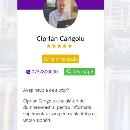
Ciprian Carigoiu
Scrie o recenzie
0737800000
WhatsApp
Abonează-mă și la newsletter
Creează-mi și un cont
Aveți nevoie de ajutor?
Am citit și sunt de acord cu
Ciprian Carigoiu este alături de
dumneavoastră, pentru informații
,
termenii și conditiile
suplimentare sau pentru planificarea
Politica de confidentialitate
unei vizionări.
ÎNAPOI
TRIMITE