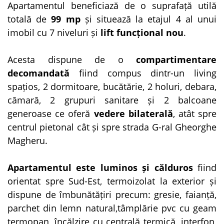
Apartamentul beneficiază de o suprafață utilă
totală de
99 mp
și situează la etajul 4 al unui
imobil cu 7 niveluri și
lift funcțional nou
.
Acesta dispune de o
compartimentare
decomandată
fiind compus dintr-un living
spațios, 2 dormitoare, bucătărie, 2 holuri, debara,
cămară, 2 grupuri sanitare și 2 balcoane
generoase ce oferă
vedere bilaterală
, atât spre
centrul pietonal cât și spre strada G-ral Gheorghe
Magheru.
Apartamentul este luminos și călduros
fiind
orientat spre Sud-Est, termoizolat la exterior și
dispune de îmbunătățiri precum: gresie, faianță,
parchet din lemn natural,tâmplărie pvc cu geam
termopan, încălzire cu centrală termică, interfon,