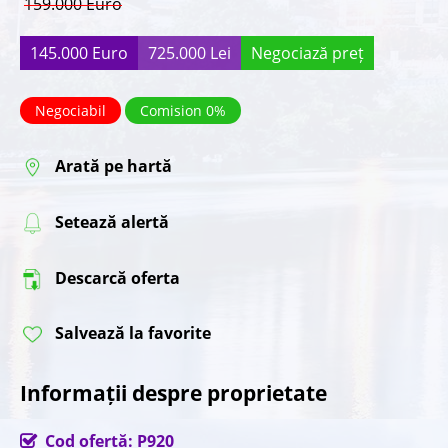
159.000 Euro
145.000 Euro
725.000 Lei
Negociază preț
Negociabil
Comision 0%
Arată pe hartă
Setează alertă
Descarcă oferta
Salvează la favorite
Informații despre proprietate
Cod ofertă: P920