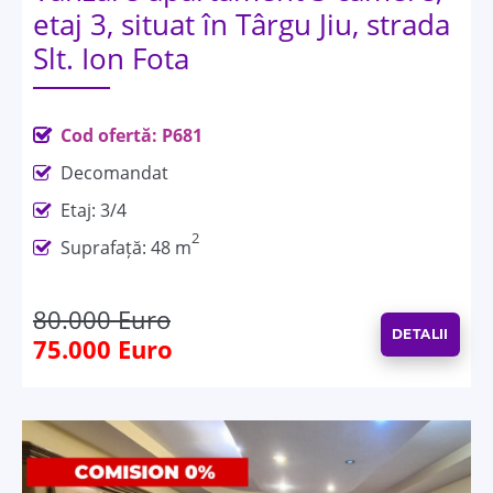
etaj 3, situat în Târgu Jiu, strada
Slt. Ion Fota
Cod ofertă: P681
Decomandat
Etaj: 3/4
2
Suprafață: 48 m
80.000 Euro
DETALII
75.000 Euro