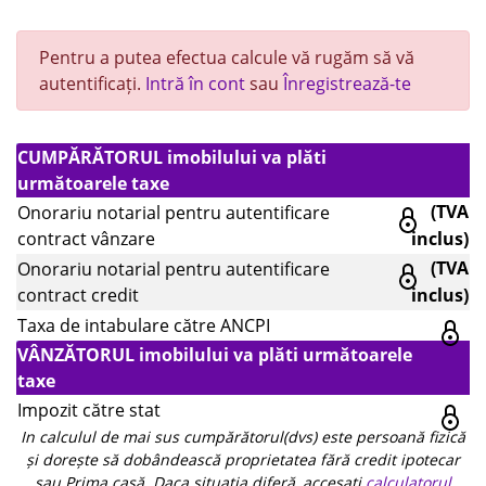
Pentru a putea efectua calcule vă rugăm să vă
autentificați.
Intră în cont
sau
Înregistrează-te
CUMPĂRĂTORUL imobilului va plăti
următoarele taxe
(TVA
Onorariu notarial pentru autentificare
contract vânzare
inclus)
(TVA
Onorariu notarial pentru autentificare
contract credit
inclus)
Taxa de intabulare către ANCPI
VÂNZĂTORUL imobilului va plăti următoarele
taxe
Impozit către stat
In calculul de mai sus cumpărătorul(dvs) este persoană fizică
și dorește să dobândească proprietatea fără credit ipotecar
sau Prima casă. Daca situația diferă, accesați
calculatorul