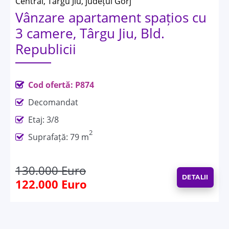
Central, Targu Jiu, județul Gorj
Vânzare apartament spațios cu
3 camere, Târgu Jiu, Bld.
Republicii
Cod ofertă: P874
Decomandat
Etaj: 3/8
2
Suprafață: 79 m
130.000 Euro
DETALII
122.000 Euro