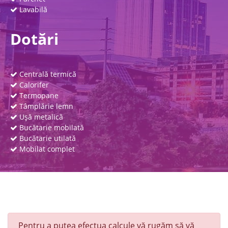
Lavabilă
Dotări
Centrală termică
Calorifer
Termopane
Tâmplărie lemn
Uşă metalică
Bucătarie mobilată
Bucătarie utilată
Mobilat complet
Pentru a putea efectua calcule vă rugăm să vă