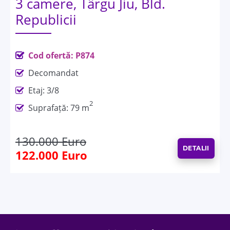
3 camere, Târgu Jiu, Bld.
Republicii
Cod ofertă: P874
Decomandat
Etaj: 3/8
2
Suprafață: 79 m
130.000 Euro
DETALII
122.000 Euro