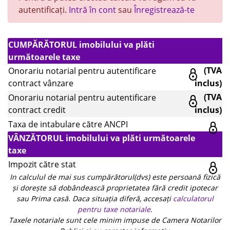
autentificați.
Intră în cont
sau
Înregistrează-te
CUMPĂRĂTORUL imobilului va plăti
următoarele taxe
(TVA
Onorariu notarial pentru autentificare
contract vânzare
inclus)
(TVA
Onorariu notarial pentru autentificare
contract credit
inclus)
Taxa de intabulare către ANCPI
VÂNZĂTORUL imobilului va plăti următoarele
taxe
Impozit către stat
In calculul de mai sus cumpărătorul(dvs) este persoană fizică
și dorește să dobândească proprietatea fără credit ipotecar
sau Prima casă. Daca situația diferă, accesați
calculatorul
pentru taxe notariale
.
Taxele notariale sunt cele minim impuse de Camera Notarilor