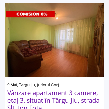
9 Mai, Targu Jiu, județul Gorj
Vânzare apartament 3 camere,
etaj 3, situat în Târgu Jiu, strada
Slt. Ion Fota