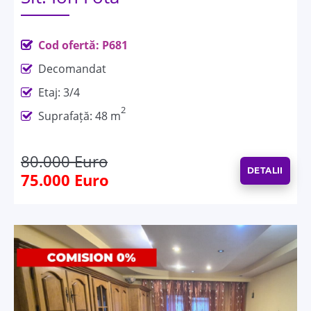
Cod ofertă: P681
Decomandat
Etaj: 3/4
2
Suprafață: 48 m
80.000 Euro
DETALII
75.000 Euro