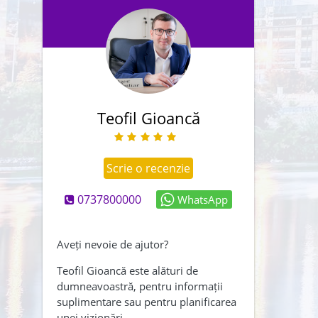
legatură cu această proprietate.
Teofil Gioancă
Scrie o recenzie
0737800000
WhatsApp
Abonează-mă și la newsletter
Creează-mi și un cont
Aveți nevoie de ajutor?
Am citit și sunt de acord cu
Teofil Gioancă este alături de
dumneavoastră, pentru informații
,
termenii și conditiile
suplimentare sau pentru planificarea
Politica de confidentialitate
unei vizionări.